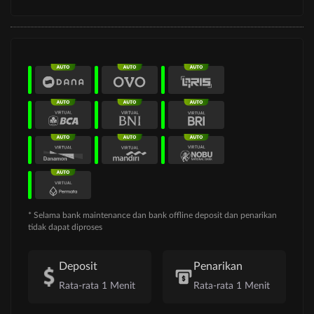
* Selama bank maintenance dan bank offline deposit dan penarikan
tidak dapat diproses
Deposit
Penarikan
Rata-rata 1 Menit
Rata-rata 1 Menit