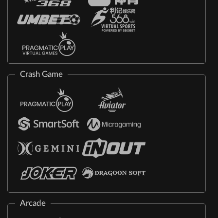
Crash Game
Arcade