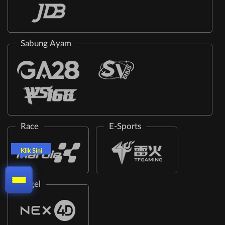
Sabung Ayam
Race
E-Sports
Klik Sini
Togel