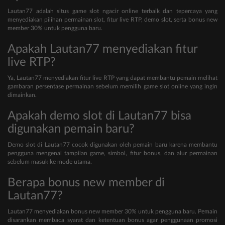
Lautan77 adalah situs game slot ngacir online terbaik dan tepercaya yang
menyediakan pilihan permainan slot, fitur live RTP, demo slot, serta bonus new
member 30% untuk pengguna baru.
Apakah Lautan77 menyediakan fitur
live RTP?
Ya, Lautan77 menyediakan fitur live RTP yang dapat membantu pemain melihat
gambaran persentase permainan sebelum memilih game slot online yang ingin
dimainkan.
Apakah demo slot di Lautan77 bisa
digunakan pemain baru?
Demo slot di Lautan77 cocok digunakan oleh pemain baru karena membantu
pengguna mengenal tampilan game, simbol, fitur bonus, dan alur permainan
sebelum masuk ke mode utama.
Berapa bonus new member di
Lautan77?
Lautan77 menyediakan bonus new member 30% untuk pengguna baru. Pemain
disarankan membaca syarat dan ketentuan bonus agar penggunaan promosi