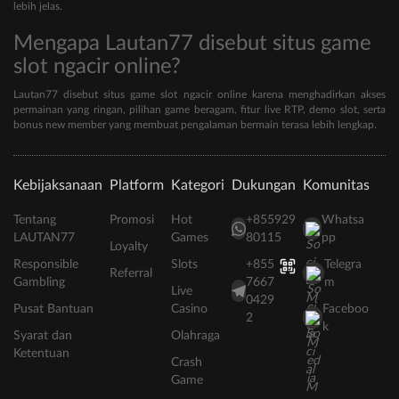
lebih jelas.
Mengapa Lautan77 disebut situs game
slot ngacir online?
Lautan77 disebut situs game slot ngacir online karena menghadirkan akses
permainan yang ringan, pilihan game beragam, fitur live RTP, demo slot, serta
bonus new member yang membuat pengalaman bermain terasa lebih lengkap.
Kebijaksanaan
Platform
Kategori
Dukungan
Komunitas
Tentang
Promosi
Hot
+855929
Whatsa
LAUTAN77
Games
80115
pp
Loyalty
Responsible
Slots
+855
Telegra
Referral
Gambling
7667
m
Live
0429
Pusat Bantuan
Casino
Faceboo
2
k
Syarat dan
Olahraga
Ketentuan
Crash
Game