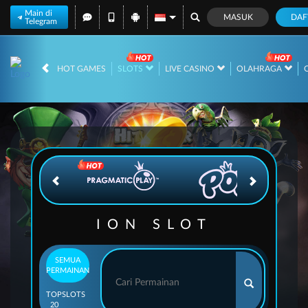
Main di
MASUK
DAF
Telegram
IDR
12,744,573,
HOT GAMES
SLOTS
LIVE CASINO
OLAHRAGA
ION SLOT
SEMUA
PERMAINAN
TOP
SLOTS
20