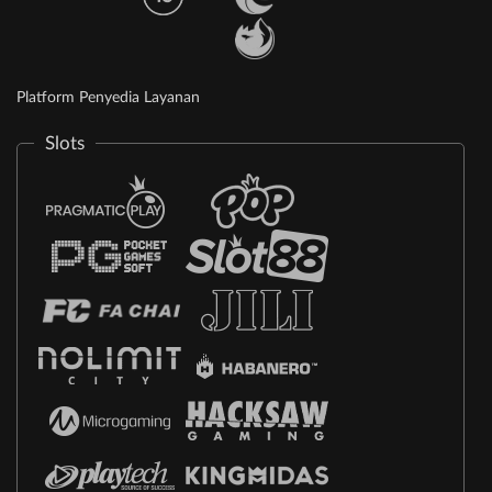
Platform Penyedia Layanan
Slots