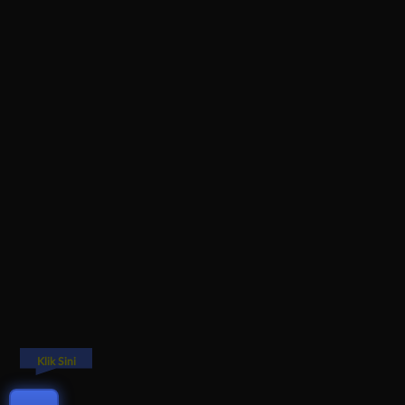
Klik Sini