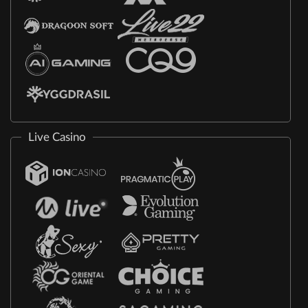
Live Casino