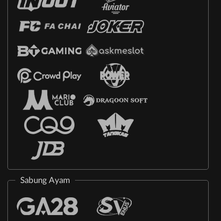
Sabung Ayam