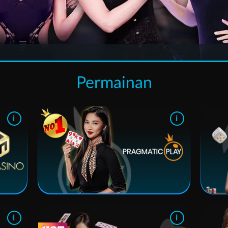
Permainan
i
i
i
i