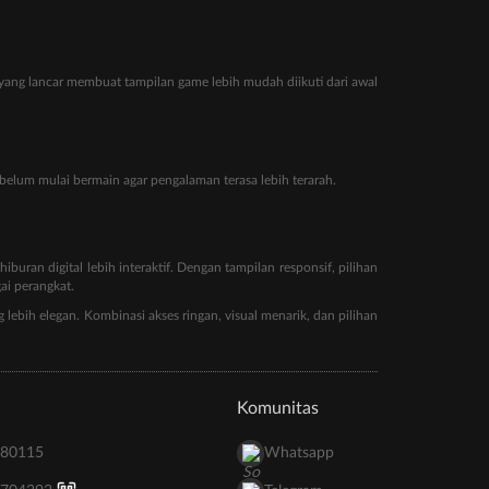
 yang lancar membuat tampilan game lebih mudah diikuti dari awal
elum mulai bermain agar pengalaman terasa lebih terarah.
ran digital lebih interaktif. Dengan tampilan responsif, pilihan
ai perangkat.
lebih elegan. Kombinasi akses ringan, visual menarik, dan pilihan
Komunitas
80115
Whatsapp