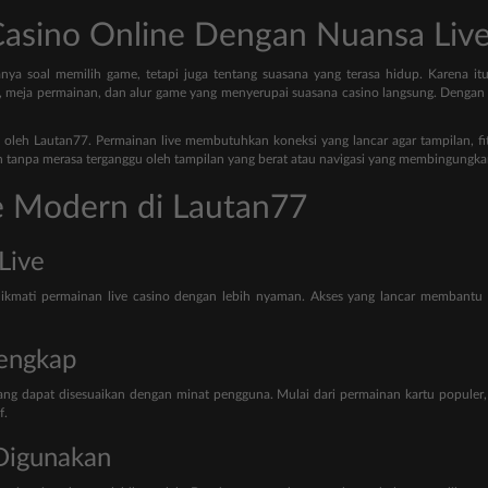
sino Online Dengan Nuansa Live L
 soal memilih game, tetapi juga tentang suasana yang terasa hidup. Karena itu,
er, meja permainan, dan alur game yang menyerupai suasana casino langsung. Dengan
an oleh Lautan77. Permainan live membutuhkan koneksi yang lancar agar tampilan, fi
tanpa merasa terganggu oleh tampilan yang berat atau navigasi yang membingungka
e Modern di Lautan77
Live
kmati permainan live casino dengan lebih nyaman. Akses yang lancar membantu ta
Lengkap
ng dapat disesuaikan dengan minat pengguna. Mulai dari permainan kartu populer, 
f.
Digunakan