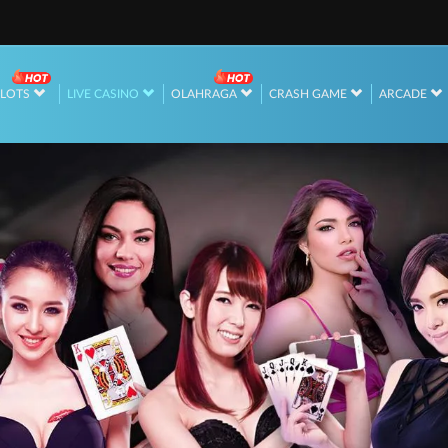
SLOTS
LIVE CASINO
OLAHRAGA
CRASH GAME
ARCADE