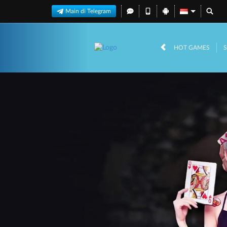
Main di Telegram
HOT GAMES