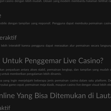
egori casino dengan lebih mudah. Desain yang modern membantu halaman terlihat r
e
bile dengan tampilan yang responsif. Pengguna dapat membuka permainan casino 
eraktif
lebih interaktif karena pengguna dapat merasakan alur permainan secara langsu
Untuk Penggemar Live Casino?
kan perpaduan antara akses stabil, permainan lengkap, dan tampilan yang muda
g untuk memberikan pengalaman lebih dinamis.
 yang ingin menjelajahi beberapa jenis permainan casino dalam satu platform. 
yukai game cepat, permainan meja klasik, maupun casino live dengan visual lebih el
nline Yang Bisa Ditemukan di Lau
ktif