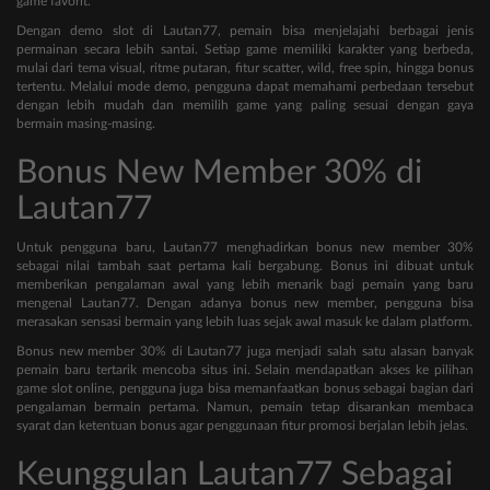
game favorit.
Dengan demo slot di Lautan77, pemain bisa menjelajahi berbagai jenis
permainan secara lebih santai. Setiap game memiliki karakter yang berbeda,
mulai dari tema visual, ritme putaran, fitur scatter, wild, free spin, hingga bonus
tertentu. Melalui mode demo, pengguna dapat memahami perbedaan tersebut
dengan lebih mudah dan memilih game yang paling sesuai dengan gaya
bermain masing-masing.
Bonus New Member 30% di
Lautan77
Untuk pengguna baru, Lautan77 menghadirkan bonus new member 30%
sebagai nilai tambah saat pertama kali bergabung. Bonus ini dibuat untuk
memberikan pengalaman awal yang lebih menarik bagi pemain yang baru
mengenal Lautan77. Dengan adanya bonus new member, pengguna bisa
merasakan sensasi bermain yang lebih luas sejak awal masuk ke dalam platform.
Bonus new member 30% di Lautan77 juga menjadi salah satu alasan banyak
pemain baru tertarik mencoba situs ini. Selain mendapatkan akses ke pilihan
game slot online, pengguna juga bisa memanfaatkan bonus sebagai bagian dari
pengalaman bermain pertama. Namun, pemain tetap disarankan membaca
syarat dan ketentuan bonus agar penggunaan fitur promosi berjalan lebih jelas.
Keunggulan Lautan77 Sebagai