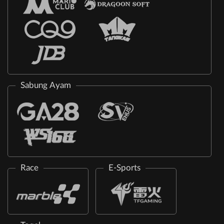
Sabung Ayam
Race
E-Sports