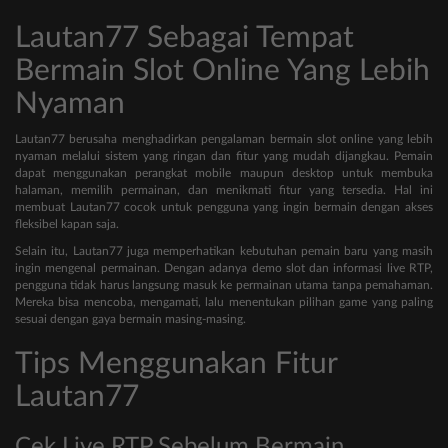
Lautan77 Sebagai Tempat
Bermain Slot Online Yang Lebih
Nyaman
Lautan77 berusaha menghadirkan pengalaman bermain slot online yang lebih
nyaman melalui sistem yang ringan dan fitur yang mudah dijangkau. Pemain
dapat menggunakan perangkat mobile maupun desktop untuk membuka
halaman, memilih permainan, dan menikmati fitur yang tersedia. Hal ini
membuat Lautan77 cocok untuk pengguna yang ingin bermain dengan akses
fleksibel kapan saja.
Selain itu, Lautan77 juga memperhatikan kebutuhan pemain baru yang masih
ingin mengenal permainan. Dengan adanya demo slot dan informasi live RTP,
pengguna tidak harus langsung masuk ke permainan utama tanpa pemahaman.
Mereka bisa mencoba, mengamati, lalu menentukan pilihan game yang paling
sesuai dengan gaya bermain masing-masing.
Tips Menggunakan Fitur
Lautan77
Cek Live RTP Sebelum Bermain