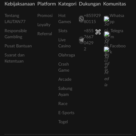
Kebijaksanaan
Platform
Kategori
Dukungan
Komunitas
Tentang
Promosi
Hot
+855929
Whatsa
LAUTAN77
Games
80115
pp
Loyalty
Responsible
Slots
+855
Telegra
Referral
Gambling
7667
m
Live
0429
Pusat Bantuan
Casino
Faceboo
2
k
Syarat dan
Olahraga
Ketentuan
Crash
Game
Arcade
Sabung
Ayam
Race
E-Sports
Togel