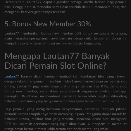
Demo slot di Lautan77 dapat digunakan sebagai media latihan bagi pemain
baru. Pengguna bisa mencoba permainan terlebih dahulu, memahami fitur, dan
mengenali karakter game tanpa tekanan.
5. Bonus New Member 30%
Lautan77 memberikan bonus new member 30% untuk pengguna baru yang
ingin merasakan pengalaman awal bermain dengan nilai tambahan. Bonus ini
menjadi daya tarik tersendiri bagi pemain yang baru bergabung.
Mengapa Lautan77 Banyak
Dicari Pemain Slot Online?
Lautan77
banyak dicari karena menghadirkan kombinasi fitur yang relevan
dengan kebutuhan pemain masa kini. Tidak hanya menyediakan permainan slot
online, Lautan77 juga melengkapi platformnya dengan live RTP, demo slot,
bonus new member, serta akses yang mudah digunakan melalui berbagai
perangkat. Kombinasi ini membuat Lautan77 terasa lebih lengkap dibanding
halaman permainan yang hanya menampilkan game tanpa fitur pendukung.
Bagi pemain yang mengutamakan kenyamanan, Lautan77 menjadi pilihan
menarik karena tampilannya tidak membingungkan. Pengguna dapat masuk ke
halaman utama, melihat fitur yang tersedia, mencoba demo slot, mengecek
RTP, lalu memilih permainan yang ingin dimainkan. Alur seperti ini membuat
pengalaman bermain terasa lebih tertata dan tidak membuang waktu.