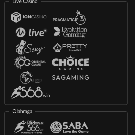
Live Casino
Olahraga