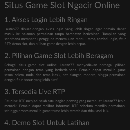
Situs Game Slot Ngacir Online
1. Akses Login Lebih Ringan
Lautan77 dibuat dengan akses login yang lebih ringan agar pemain dapat
masuk ke halaman permainan tanpa hambatan berlebihan. Tampilan yang
sederhana membantu pengguna menemukan menu utama, tombol login, fitur
RTP, demo slot, dan pilihan game dengan lebih cepat.
2. Pilihan Game Slot Lebih Beragam
Sebagai situs game slot online, Lautan77 menyediakan berbagai pilihan
permainan dengan tema yang berbeda-beda. Pemain dapat memilih game
sesuai selera, mulai dari tema klasik, petualangan, modern, hingga permainan
dengan fitur bonus yang lebih aktif.
3. Tersedia Live RTP
Fitur live RTP menjadi salah satu bagian penting yang membuat Lautan77 lebih
menarik. Pemain dapat melihat informasi RTP sebelum memilih permainan,
sehingga proses memilih game terasa lebih terarah dan tidak asal klik.
4. Demo Slot Untuk Latihan