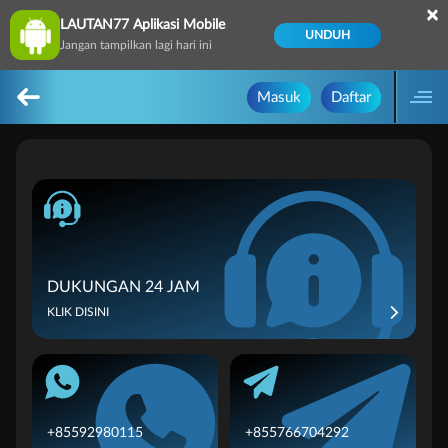
×
LAUTAN77 Aplikasi Mobile
UNDUH
Jangan tampilkan lagi hari ini
Masuk
Daftar
DUKUNGAN 24 JAM
KLIK DISINI
+85592980115
+855766704292