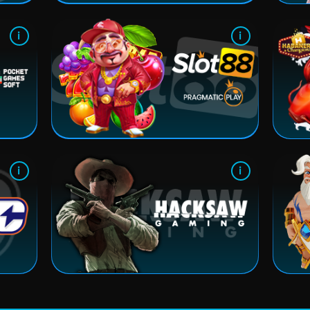
i
i
i
i