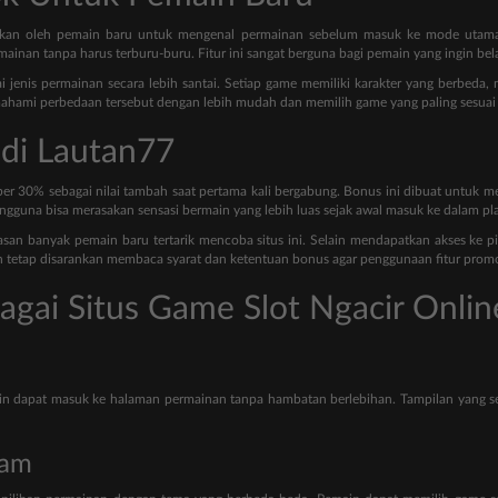
nakan oleh pemain baru untuk mengenal permainan sebelum masuk ke mode utama
mainan tanpa harus terburu-buru. Fitur ini sangat berguna bagi pemain yang ingin be
enis permainan secara lebih santai. Setiap game memiliki karakter yang berbeda, mulai
ahami perbedaan tersebut dengan lebih mudah dan memilih game yang paling sesuai
i Lautan77
30% sebagai nilai tambah saat pertama kali bergabung. Bonus ini dibuat untuk m
una bisa merasakan sensasi bermain yang lebih luas sejak awal masuk ke dalam pl
an banyak pemain baru tertarik mencoba situs ini. Selain mendapatkan akses ke p
tetap disarankan membaca syarat dan ketentuan bonus agar penggunaan fitur promosi 
gai Situs Game Slot Ngacir Onlin
emain dapat masuk ke halaman permainan tanpa hambatan berlebihan. Tampilan y
gam