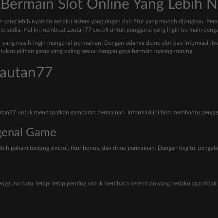
 Bermain Slot Online Yang Lebih 
 yang lebih nyaman melalui sistem yang ringan dan fitur yang mudah dijangkau. 
ersedia. Hal ini membuat Lautan77 cocok untuk pengguna yang ingin bermain dengan 
 yang masih ingin mengenal permainan. Dengan adanya demo slot dan informasi li
ukan pilihan game yang paling sesuai dengan gaya bermain masing-masing.
Lautan77
Lautan77 untuk mendapatkan gambaran permainan. Informasi ini bisa membantu pengg
genal Game
bih paham tentang simbol, fitur bonus, dan ritme permainan. Dengan begitu, pengala
guna baru, tetapi tetap penting untuk membaca ketentuan yang berlaku agar tidak