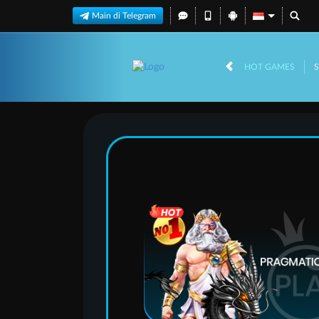
Main di Telegram
HOT GAMES