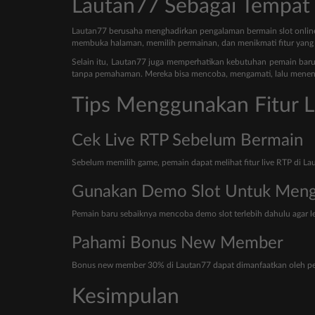
Lautan77 Sebagai Tempat
Lautan77 berusaha menghadirkan pengalaman bermain slot online
membuka halaman, memilih permainan, dan menikmati fitur yang t
Selain itu, Lautan77 juga memperhatikan kebutuhan pemain baru
tanpa pemahaman. Mereka bisa mencoba, mengamati, lalu menent
Tips Menggunakan Fitur 
Cek Live RTP Sebelum Bermain
Sebelum memilih game, pemain dapat melihat fitur live RTP di 
Gunakan Demo Slot Untuk Men
Pemain baru sebaiknya mencoba demo slot terlebih dahulu agar le
Pahami Bonus New Member
Bonus new member 30% di Lautan77 dapat dimanfaatkan oleh peng
Kesimpulan