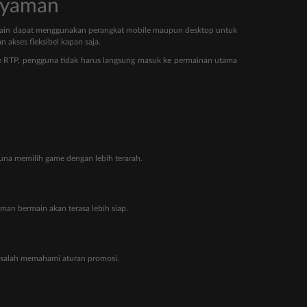
Nyaman
Pemain dapat menggunakan perangkat mobile maupun desktop untuk
akses fleksibel kapan saja.
ve RTP, pengguna tidak harus langsung masuk ke permainan utama
una memilih game dengan lebih terarah.
man bermain akan terasa lebih siap.
 salah memahami aturan promosi.