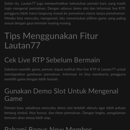
Selain itu, Lautan77 juga memperhatikan kebutuhan pemain baru yang masih
ingin mengenal permainan. Dengan adanya demo slot dan informasi live RTP,
pengguna tidak harus langsung masuk ke permainan utama tanpa pemahaman.
Mereka bisa mencoba, mengamati, lalu menentukan pilihan game yang paling
sesuai dengan gaya bermain masing-masing.
Tips Menggunakan Fitur
Lautan77
Cek Live RTP Sebelum Bermain
Sebelum memilih game, pemain dapat melihat fitur live RTP di Lautan77 untuk
mendapatkan gambaran permainan. Informasi ini bisa membantu pengguna
memilih game dengan lebih terarah.
Gunakan Demo Slot Untuk Mengenal
Game
Pemain baru sebaiknya mencoba demo slot terlebih dahulu agar lebih paham
tentang simbol, fitur bonus, dan ritme permainan. Dengan begitu, pengalaman
bermain akan terasa lebih siap.
Pahami Bonus New Member