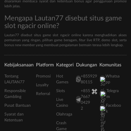
disarankan membaca syarat dan ketentuan bonus agar penggunaan promosi
lebih jelas.
Mengapa Lautan77 disebut situs game
slot ngacir online?
Lautan77 disebut situs game slot ngacir online karena menghadirkan akses
permainan yang ringan, pilihan game beragam, fitur live RTP, demo slot, serta
bonus new member yang membuat pengalaman bermain terasa lebih lengkap.
Kebijaksanaan
Platform
Kategori
Dukungan
Komunitas
Tentang
Promosi
Hot
+855929
Whatsa
LAUTAN77
Games
80115
pp
Loyalty
Responsible
Slots
+855
Telegra
Referral
Gambling
7667
m
Live
0429
Pusat Bantuan
Casino
Faceboo
2
k
Syarat dan
Olahraga
Ketentuan
Crash
Game