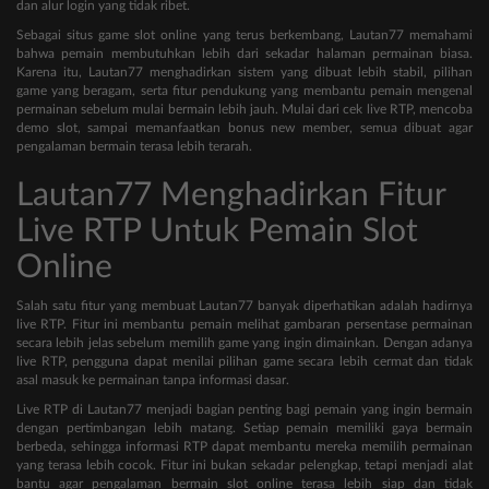
dan alur login yang tidak ribet.
Sebagai situs game slot online yang terus berkembang, Lautan77 memahami
bahwa pemain membutuhkan lebih dari sekadar halaman permainan biasa.
Karena itu, Lautan77 menghadirkan sistem yang dibuat lebih stabil, pilihan
game yang beragam, serta fitur pendukung yang membantu pemain mengenal
permainan sebelum mulai bermain lebih jauh. Mulai dari cek live RTP, mencoba
demo slot, sampai memanfaatkan bonus new member, semua dibuat agar
pengalaman bermain terasa lebih terarah.
Lautan77 Menghadirkan Fitur
Live RTP Untuk Pemain Slot
Online
Salah satu fitur yang membuat Lautan77 banyak diperhatikan adalah hadirnya
live RTP. Fitur ini membantu pemain melihat gambaran persentase permainan
secara lebih jelas sebelum memilih game yang ingin dimainkan. Dengan adanya
live RTP, pengguna dapat menilai pilihan game secara lebih cermat dan tidak
asal masuk ke permainan tanpa informasi dasar.
Live RTP di Lautan77 menjadi bagian penting bagi pemain yang ingin bermain
dengan pertimbangan lebih matang. Setiap pemain memiliki gaya bermain
berbeda, sehingga informasi RTP dapat membantu mereka memilih permainan
yang terasa lebih cocok. Fitur ini bukan sekadar pelengkap, tetapi menjadi alat
bantu agar pengalaman bermain slot online terasa lebih siap dan tidak