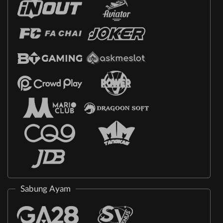
Sabung Ayam