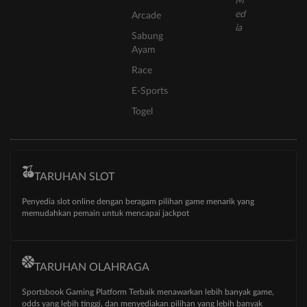
Arcade
Sabung
Ayam
Race
E-Sports
Togel
TARUHAN SLOT
Penyedia slot online dengan beragam pilihan game menarik yang
memudahkan pemain untuk mencapai jackpot
TARUHAN OLAHRAGA
Sportsbook Gaming Platform Terbaik menawarkan lebih banyak game,
odds yang lebih tinggi, dan menyediakan pilihan yang lebih banyak