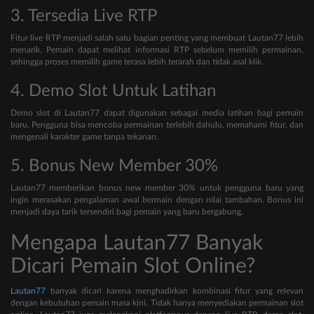
3. Tersedia Live RTP
Fitur live RTP menjadi salah satu bagian penting yang membuat Lautan77 lebih
menarik. Pemain dapat melihat informasi RTP sebelum memilih permainan,
sehingga proses memilih game terasa lebih terarah dan tidak asal klik.
4. Demo Slot Untuk Latihan
Demo slot di Lautan77 dapat digunakan sebagai media latihan bagi pemain
baru. Pengguna bisa mencoba permainan terlebih dahulu, memahami fitur, dan
mengenali karakter game tanpa tekanan.
5. Bonus New Member 30%
Lautan77 memberikan bonus new member 30% untuk pengguna baru yang
ingin merasakan pengalaman awal bermain dengan nilai tambahan. Bonus ini
menjadi daya tarik tersendiri bagi pemain yang baru bergabung.
Mengapa Lautan77 Banyak
Dicari Pemain Slot Online?
Lautan77
banyak dicari karena menghadirkan kombinasi fitur yang relevan
dengan kebutuhan pemain masa kini. Tidak hanya menyediakan permainan slot