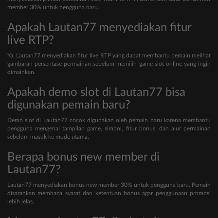
member 30% untuk pengguna baru.
Apakah Lautan77 menyediakan fitur
live RTP?
Ya, Lautan77 menyediakan fitur live RTP yang dapat membantu pemain melihat
gambaran persentase permainan sebelum memilih game slot online yang ingin
dimainkan.
Apakah demo slot di Lautan77 bisa
digunakan pemain baru?
Demo slot di Lautan77 cocok digunakan oleh pemain baru karena membantu
pengguna mengenal tampilan game, simbol, fitur bonus, dan alur permainan
sebelum masuk ke mode utama.
Berapa bonus new member di
Lautan77?
Lautan77 menyediakan bonus new member 30% untuk pengguna baru. Pemain
disarankan membaca syarat dan ketentuan bonus agar penggunaan promosi
lebih jelas.