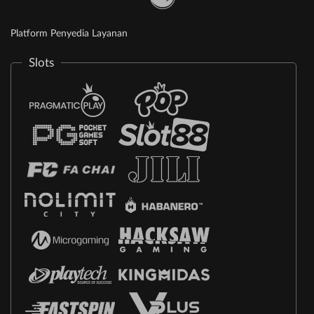
Platform Penyedia Layanan
Slots