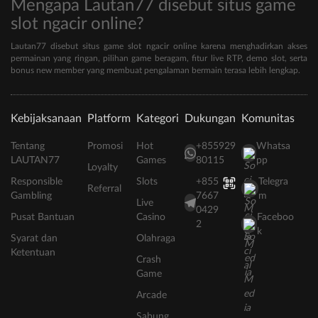
Mengapa Lautan77 disebut situs game
slot ngacir online?
Lautan77 disebut situs game slot ngacir online karena menghadirkan akses
permainan yang ringan, pilihan game beragam, fitur live RTP, demo slot, serta
bonus new member yang membuat pengalaman bermain terasa lebih lengkap.
Kebijaksanaan
Platform
Kategori
Dukungan
Komunitas
Tentang
Promosi
Hot
+855929
Whatsa
LAUTAN77
Games
80115
pp
Loyalty
Responsible
Slots
+855
Telegra
Referral
Gambling
7667
m
Live
0429
Pusat Bantuan
Casino
Faceboo
2
k
Syarat dan
Olahraga
Ketentuan
Crash
Game
Arcade
Sabung