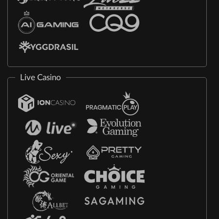
Live Casino