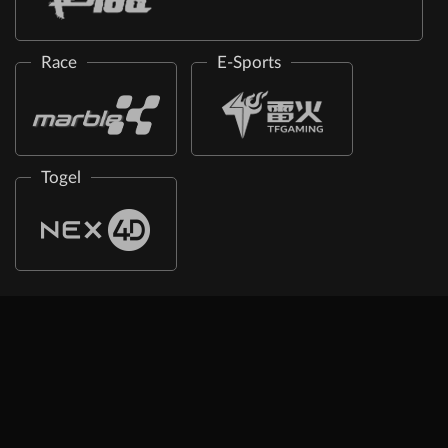
Race
E-Sports
Togel