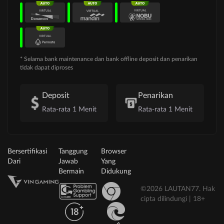
* Selama bank maintenance dan bank offline deposit dan penarikan
tidak dapat diproses
Deposit
Penarikan
Rata-rata 1 Menit
Rata-rata 1 Menit
Bersertifikasi
Tanggung
Browser
Dari
Jawab
Yang
Bermain
Didukung
©2026 LAUTAN77. Hak
cipta dilindungi | 18+