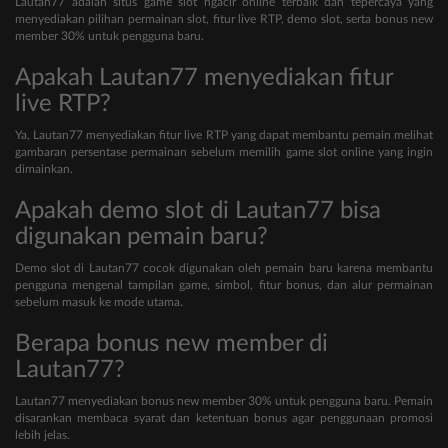
Lautan77 adalah situs game slot ngacir online terbaik dan tepercaya yang
menyediakan pilihan permainan slot, fitur live RTP, demo slot, serta bonus new
member 30% untuk pengguna baru.
Apakah Lautan77 menyediakan fitur
live RTP?
Ya, Lautan77 menyediakan fitur live RTP yang dapat membantu pemain melihat
gambaran persentase permainan sebelum memilih game slot online yang ingin
dimainkan.
Apakah demo slot di Lautan77 bisa
digunakan pemain baru?
Demo slot di Lautan77 cocok digunakan oleh pemain baru karena membantu
pengguna mengenal tampilan game, simbol, fitur bonus, dan alur permainan
sebelum masuk ke mode utama.
Berapa bonus new member di
Lautan77?
Lautan77 menyediakan bonus new member 30% untuk pengguna baru. Pemain
disarankan membaca syarat dan ketentuan bonus agar penggunaan promosi
lebih jelas.