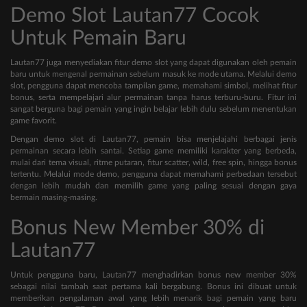
Demo Slot Lautan77 Cocok
Untuk Pemain Baru
Lautan77 juga menyediakan fitur demo slot yang dapat digunakan oleh pemain
baru untuk mengenal permainan sebelum masuk ke mode utama. Melalui demo
slot, pengguna dapat mencoba tampilan game, memahami simbol, melihat fitur
bonus, serta mempelajari alur permainan tanpa harus terburu-buru. Fitur ini
sangat berguna bagi pemain yang ingin belajar lebih dulu sebelum menentukan
game favorit.
Dengan demo slot di Lautan77, pemain bisa menjelajahi berbagai jenis
permainan secara lebih santai. Setiap game memiliki karakter yang berbeda,
mulai dari tema visual, ritme putaran, fitur scatter, wild, free spin, hingga bonus
tertentu. Melalui mode demo, pengguna dapat memahami perbedaan tersebut
dengan lebih mudah dan memilih game yang paling sesuai dengan gaya
bermain masing-masing.
Bonus New Member 30% di
Lautan77
Untuk pengguna baru, Lautan77 menghadirkan bonus new member 30%
sebagai nilai tambah saat pertama kali bergabung. Bonus ini dibuat untuk
memberikan pengalaman awal yang lebih menarik bagi pemain yang baru