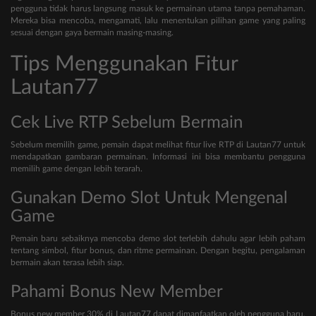
pengguna tidak harus langsung masuk ke permainan utama tanpa pemahaman.
Mereka bisa mencoba, mengamati, lalu menentukan pilihan game yang paling
sesuai dengan gaya bermain masing-masing.
Tips Menggunakan Fitur
Lautan77
Cek Live RTP Sebelum Bermain
Sebelum memilih game, pemain dapat melihat fitur live RTP di Lautan77 untuk
mendapatkan gambaran permainan. Informasi ini bisa membantu pengguna
memilih game dengan lebih terarah.
Gunakan Demo Slot Untuk Mengenal
Game
Pemain baru sebaiknya mencoba demo slot terlebih dahulu agar lebih paham
tentang simbol, fitur bonus, dan ritme permainan. Dengan begitu, pengalaman
bermain akan terasa lebih siap.
Pahami Bonus New Member
Bonus new member 30% di Lautan77 dapat dimanfaatkan oleh pengguna baru,