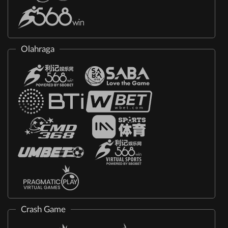
Olahraga
Crash Game