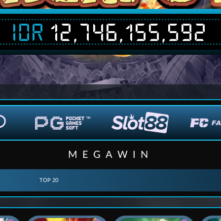
IDR
12,746,155,592
MEGAWIN
TOP 20