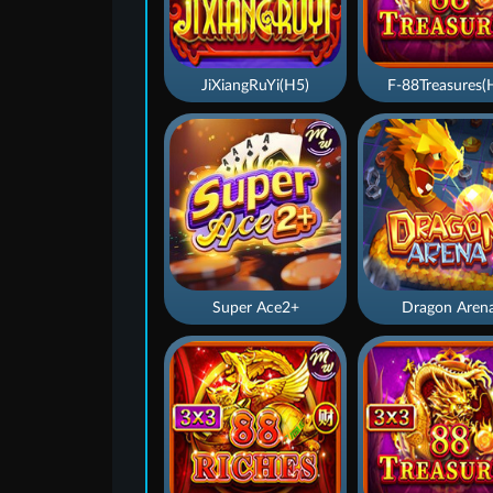
JiXiangRuYi(H5)
F-88Treasures(
Super Ace2+
Dragon Aren