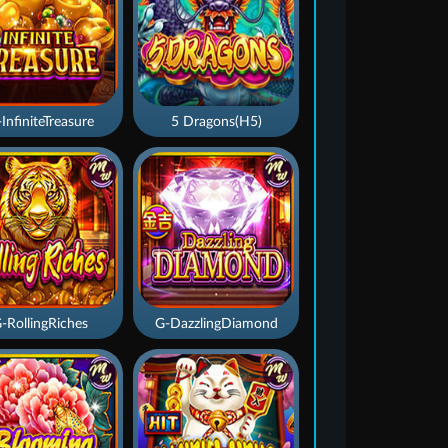
InfiniteTreasure
5 Dragons(H5)
-RollingRiches
G-DazzlingDiamond