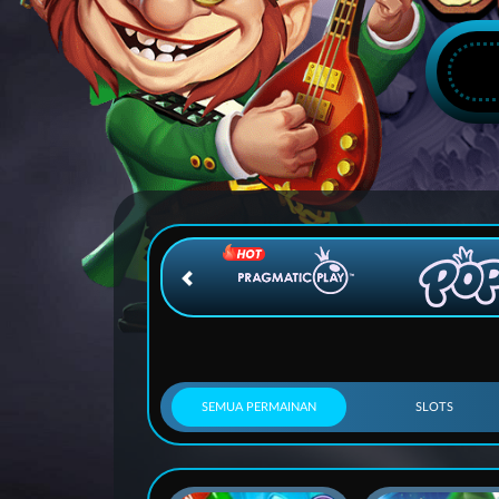
SEMUA PERMAINAN
SLOTS