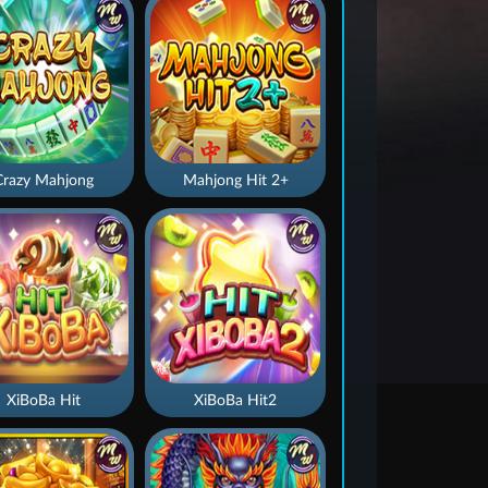
Crazy Mahjong
Mahjong Hit 2+
XiBoBa Hit
XiBoBa Hit2