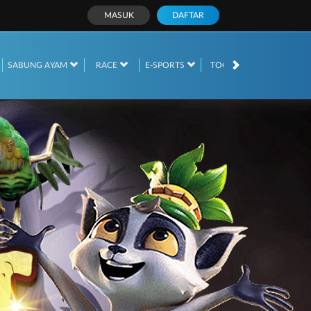
MASUK
DAFTAR
PROMOSI
SABUNG AYAM
RACE
E-SPORTS
TOGEL