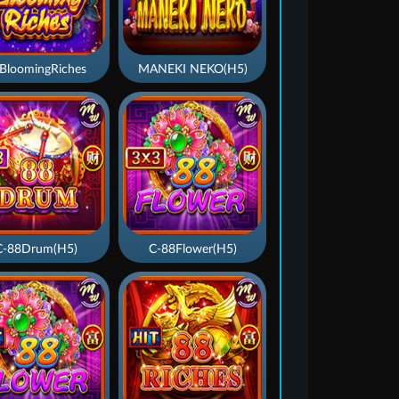
BloomingRiches
MANEKI NEKO(H5)
C-88Drum(H5)
C-88Flower(H5)