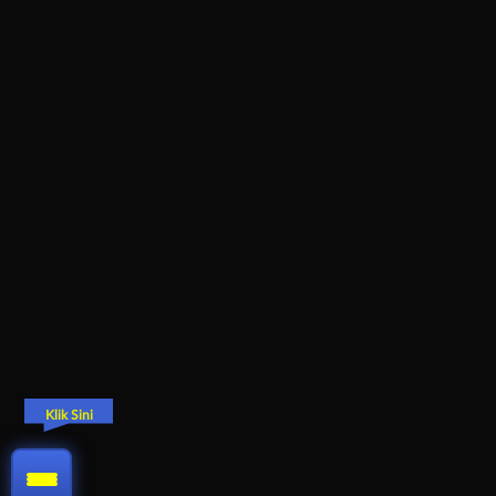
Klik Sini