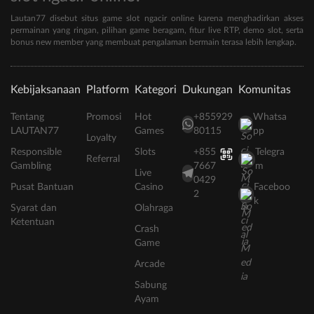
Lautan77 disebut situs game slot ngacir online karena menghadirkan akses
permainan yang ringan, pilihan game beragam, fitur live RTP, demo slot, serta
bonus new member yang membuat pengalaman bermain terasa lebih lengkap.
Kebijaksanaan
Platform
Kategori
Dukungan
Komunitas
Tentang
Promosi
Hot
+855929
Whatsa
LAUTAN77
Games
80115
pp
Loyalty
Responsible
Slots
+855
Telegra
Referral
Gambling
7667
m
Live
0429
Pusat Bantuan
Casino
Faceboo
2
k
Syarat dan
Olahraga
Ketentuan
Crash
Game
Arcade
Sabung
Ayam