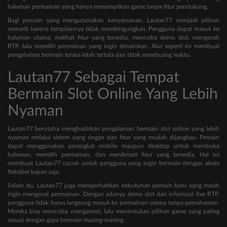
halaman permainan yang hanya menampilkan game tanpa fitur pendukung.
Bagi pemain yang mengutamakan kenyamanan, Lautan77 menjadi pilihan
menarik karena tampilannya tidak membingungkan. Pengguna dapat masuk ke
halaman utama, melihat fitur yang tersedia, mencoba demo slot, mengecek
RTP, lalu memilih permainan yang ingin dimainkan. Alur seperti ini membuat
pengalaman bermain terasa lebih tertata dan tidak membuang waktu.
Lautan77 Sebagai Tempat
Bermain Slot Online Yang Lebih
Nyaman
Lautan77 berusaha menghadirkan pengalaman bermain slot online yang lebih
nyaman melalui sistem yang ringan dan fitur yang mudah dijangkau. Pemain
dapat menggunakan perangkat mobile maupun desktop untuk membuka
halaman, memilih permainan, dan menikmati fitur yang tersedia. Hal ini
membuat Lautan77 cocok untuk pengguna yang ingin bermain dengan akses
fleksibel kapan saja.
Selain itu, Lautan77 juga memperhatikan kebutuhan pemain baru yang masih
ingin mengenal permainan. Dengan adanya demo slot dan informasi live RTP,
pengguna tidak harus langsung masuk ke permainan utama tanpa pemahaman.
Mereka bisa mencoba, mengamati, lalu menentukan pilihan game yang paling
sesuai dengan gaya bermain masing-masing.