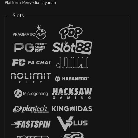
Platform Penyedia Layanan
Slots