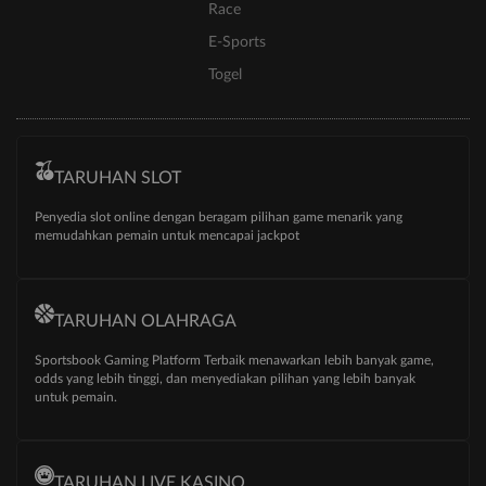
Race
E-Sports
Togel
TARUHAN SLOT
Penyedia slot online dengan beragam pilihan game menarik yang
memudahkan pemain untuk mencapai jackpot
TARUHAN OLAHRAGA
Sportsbook Gaming Platform Terbaik menawarkan lebih banyak game,
odds yang lebih tinggi, dan menyediakan pilihan yang lebih banyak
untuk pemain.
TARUHAN LIVE KASINO