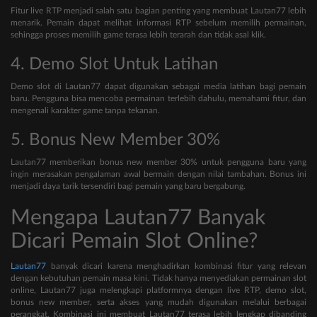
Fitur live RTP menjadi salah satu bagian penting yang membuat Lautan77 lebih
menarik. Pemain dapat melihat informasi RTP sebelum memilih permainan,
sehingga proses memilih game terasa lebih terarah dan tidak asal klik.
4. Demo Slot Untuk Latihan
Demo slot di Lautan77 dapat digunakan sebagai media latihan bagi pemain
baru. Pengguna bisa mencoba permainan terlebih dahulu, memahami fitur, dan
mengenali karakter game tanpa tekanan.
5. Bonus New Member 30%
Lautan77 memberikan bonus new member 30% untuk pengguna baru yang
ingin merasakan pengalaman awal bermain dengan nilai tambahan. Bonus ini
menjadi daya tarik tersendiri bagi pemain yang baru bergabung.
Mengapa Lautan77 Banyak
Dicari Pemain Slot Online?
Lautan77
banyak dicari karena menghadirkan kombinasi fitur yang relevan
dengan kebutuhan pemain masa kini. Tidak hanya menyediakan permainan slot
online, Lautan77 juga melengkapi platformnya dengan live RTP, demo slot,
bonus new member, serta akses yang mudah digunakan melalui berbagai
perangkat. Kombinasi ini membuat Lautan77 terasa lebih lengkap dibanding