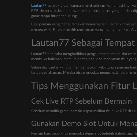
Lautan77
banyak dicari karena menghadirkan kombinasi fitur ya
RTP, demo slot, bonus new member, serta akses yang mudah di
game tanpa fitur pendukung.
Bagi pemain yang mengutamakan kenyamanan, Lautan77 menjadi pi
mengecek RTP, lalu memilih permainan yang ingin dimainkan. Alu
Lautan77 Sebagai Tempat
Lautan77 berusaha menghadirkan pengalaman bermain slot online
membuka halaman, memilih permainan, dan menikmati fitur yang t
Selain itu, Lautan77 juga memperhatikan kebutuhan pemain baru
tanpa pemahaman. Mereka bisa mencoba, mengamati, lalu menent
Tips Menggunakan Fitur 
Cek Live RTP Sebelum Bermain
Sebelum memilih game, pemain dapat melihat fitur live RTP di 
Gunakan Demo Slot Untuk Men
Pemain baru sebaiknya mencoba demo slot terlebih dahulu agar le