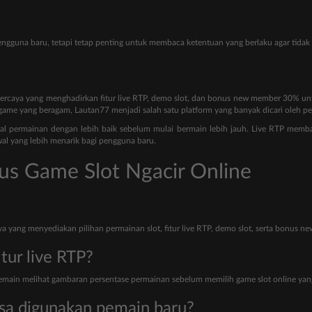
guna baru, tetapi tetap penting untuk membaca ketentuan yang berlaku agar tidak
tepercaya yang menghadirkan fitur live RTP, demo slot, dan bonus new member 30% 
game yang beragam, Lautan77 menjadi salah satu platform yang banyak dicari oleh pe
nal permainan dengan lebih baik sebelum mulai bermain lebih jauh. Live RTP mem
 yang lebih menarik bagi pengguna baru.
us Game Slot Ngacir Online
caya yang menyediakan pilihan permainan slot, fitur live RTP, demo slot, serta bonu
tur live RTP?
emain melihat gambaran persentase permainan sebelum memilih game slot online yang
sa digunakan pemain baru?