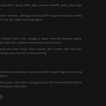
 permainan secara lebih jelas sebelum memilih game yang ingin
.
bermain berbeda, sehingga informasi RTP dapat membantu mereka
ebih siap dan tidak membingungkan.
. Melalui demo slot, pengguna dapat mencoba tampilan game,
lajar lebih dulu sebelum menentukan game favorit.
 dari tema visual, ritme putaran, fitur scatter, wild, free spin,
 dengan gaya bermain masing-masing.
emberikan pengalaman awal yang lebih menarik bagi pemain yang
atform.
ilihan game slot online, pengguna juga bisa memanfaatkan bonus
berjalan lebih jelas.
e