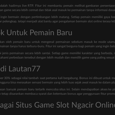
dalah hadirnya live RTP. Fitur ini membantu pemain melihat gambaran persentase
an game secara lebih cermat dan tidak asal masuk ke permainan tanpa informasi dasar
 ingin bermain dengan pertimbangan lebih matang. Setiap pemain memiliki gaya 
ar pelengkap, tetapi menjadi alat bantu agar pengalaman bermain slot online terasa l
k Untuk Pemain Baru
nakan oleh pemain baru untuk mengenal permainan sebelum masuk ke mode utama
mainan tanpa harus terburu-buru. Fitur ini sangat berguna bagi pemain yang ingin be
enis permainan secara lebih santai. Setiap game memiliki karakter yang berbeda, mulai
ahami perbedaan tersebut dengan lebih mudah dan memilih game yang paling sesuai
i Lautan77
30% sebagai nilai tambah saat pertama kali bergabung. Bonus ini dibuat untuk m
una bisa merasakan sensasi bermain yang lebih luas sejak awal masuk ke dalam pl
an banyak pemain baru tertarik mencoba situs ini. Selain mendapatkan akses ke p
tetap disarankan membaca syarat dan ketentuan bonus agar penggunaan fitur promosi 
gai Situs Game Slot Ngacir Onlin