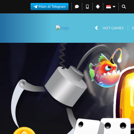
Main di Telegram
HOT GAMES