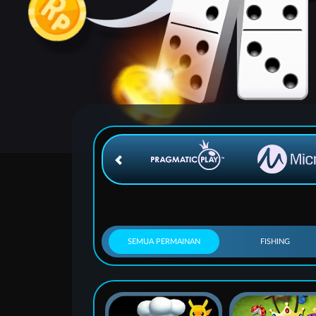
SEMUA PERMAINAN
FISHING