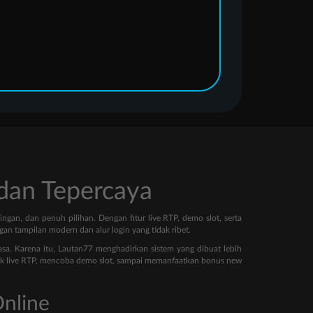
 dan Tepercaya
ngan, dan penuh pilihan. Dengan fitur live RTP, demo slot, serta
 tampilan modern dan alur login yang tidak ribet.
a. Karena itu, Lautan77 menghadirkan sistem yang dibuat lebih
cek live RTP, mencoba demo slot, sampai memanfaatkan bonus new
Online