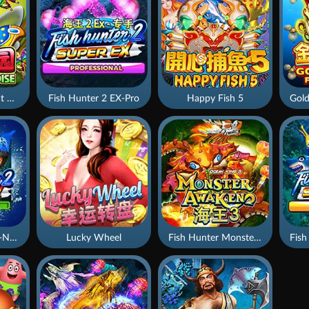
Fish Hunter Insect Paradise
Fish Hunter 2 EX-Pro
Happy Fish 5
Fish Hunter 2 EX-Novice
Lucky Wheel
Fish Hunter Monster Awaken