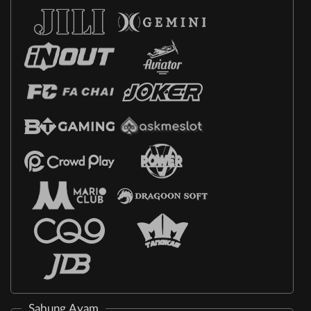
Sabung Ayam