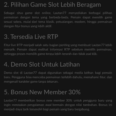
2. Pilihan Game Slot Lebih Beragam
Sebagai situs game slot online, Lautan77 menyediakan berbagai pilihan
permainan dengan tema yang berbeda-beda. Pemain dapat memilih game
sesuai selera, mulai dari tema klasik, petualangan, modern, hingga permainan
dengan fitur bonus yang lebih aktif.
3. Tersedia Live RTP
Fitur live RTP menjadi salah satu bagian penting yang membuat Lautan77 lebih
menarik. Pemain dapat melihat informasi RTP sebelum memilih permainan,
sehingga proses memilih game terasa lebih terarah dan tidak asal klik.
4. Demo Slot Untuk Latihan
Demo slot di Lautan77 dapat digunakan sebagai media latihan bagi pemain
baru. Pengguna bisa mencoba permainan terlebih dahulu, memahami fitur, dan
mengenali karakter game tanpa tekanan.
5. Bonus New Member 30%
Lautan77 memberikan bonus new member 30% untuk pengguna baru yang
ingin merasakan pengalaman awal bermain dengan nilai tambahan. Bonus ini
menjadi daya tarik tersendiri bagi pemain yang baru bergabung.