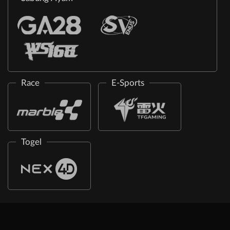
Race
E-Sports
Togel