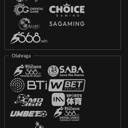
Olahraga