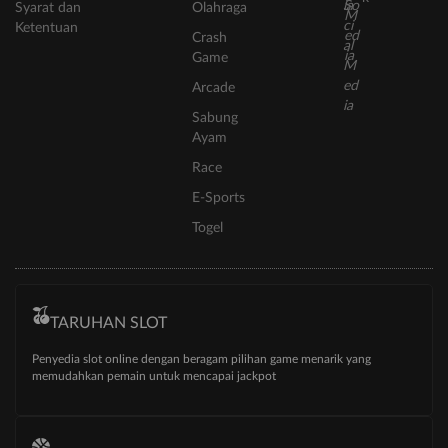
Syarat dan
Olahraga
Ketentuan
Crash
Game
Arcade
Sabung
Ayam
Race
E-Sports
Togel
TARUHAN SLOT
Penyedia slot online dengan beragam pilihan game menarik yang
memudahkan pemain untuk mencapai jackpot