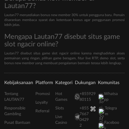
Lautan77?
Lautan77 menyediakan bonus new member 30% untuk pengguna baru. Pemain
disarankan membaca syarat dan ketentuan bonus agar penggunaan promosi
lebih jelas.
Mengapa Lautan77 disebut situs game
slot ngacir online?
Lautan77 disebut situs game slot ngacir online karena menghadirkan akses
permainan yang ringan, pilihan game beragam, fitur live RTP, demo slot, serta
bonus new member yang membuat pengalaman bermain terasa lebih lengkap.
Kebijaksanaan
Platform
Kategori
Dukungan
Komunitas
Tentang
Promosi
Hot
+855929
Whatsa
LAUTAN77
Games
80115
pp
Loyalty
Responsible
Slots
+855
Telegra
Referral
Gambling
7667
m
Live
0429
Pusat Bantuan
Casino
Faceboo
2
k