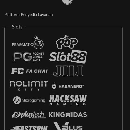
Platform Penyedia Layanan
Slots