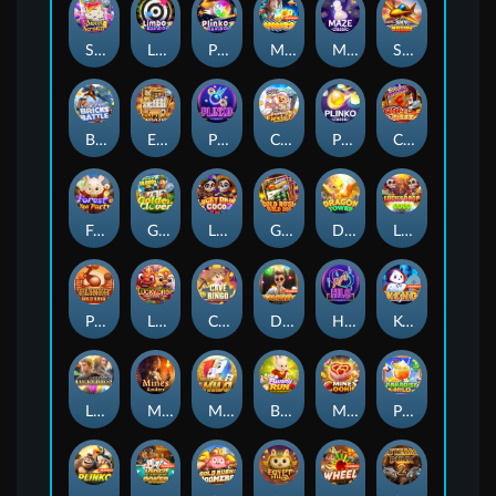
Sweet Scratch
Limbo Rainbow
Plinko Rainbow
Mines
Maze Classic
Sky Mission
Bricks Battle
Egypt Gem Scratch
Plinko Neon
Cookie Fiesta
Plinko Classic
Chili Fiesta
Forest Tea Party
Golden Clover
Lucky Drop: Coco 2
Gold Rush: Wild Dig
Dragon Tower
Lucky Drop-Coco
Plinko Gold Rush
Lucky Drop-GongXiFaChai
Cave Bingo
Diamonds
Hilo Neon
Keno
Lucky Drop-Olympus
Mines Raider
Multi Hilo
Bunny Run
Mines Cookie
Paradise Hilo