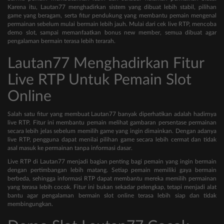
Karena itu, Lautan77 menghadirkan sistem yang dibuat lebih stabil, pilihan
game yang beragam, serta fitur pendukung yang membantu pemain mengenal
permainan sebelum mulai bermain lebih jauh. Mulai dari cek live RTP, mencoba
demo slot, sampai memanfaatkan bonus new member, semua dibuat agar
pengalaman bermain terasa lebih terarah.
Lautan77 Menghadirkan Fitur
Live RTP Untuk Pemain Slot
Online
Salah satu fitur yang membuat Lautan77 banyak diperhatikan adalah hadirnya
live RTP. Fitur ini membantu pemain melihat gambaran persentase permainan
secara lebih jelas sebelum memilih game yang ingin dimainkan. Dengan adanya
live RTP, pengguna dapat menilai pilihan game secara lebih cermat dan tidak
asal masuk ke permainan tanpa informasi dasar.
Live RTP di Lautan77 menjadi bagian penting bagi pemain yang ingin bermain
dengan pertimbangan lebih matang. Setiap pemain memiliki gaya bermain
berbeda, sehingga informasi RTP dapat membantu mereka memilih permainan
yang terasa lebih cocok. Fitur ini bukan sekadar pelengkap, tetapi menjadi alat
bantu agar pengalaman bermain slot online terasa lebih siap dan tidak
membingungkan.