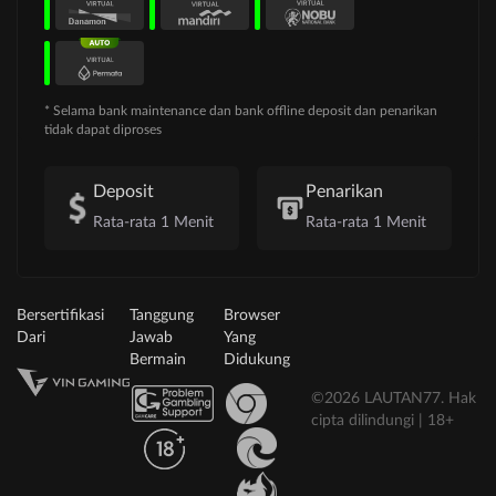
* Selama bank maintenance dan bank offline deposit dan penarikan
tidak dapat diproses
Deposit
Penarikan
Rata-rata 1 Menit
Rata-rata 1 Menit
Bersertifikasi
Tanggung
Browser
Dari
Jawab
Yang
Bermain
Didukung
©2026 LAUTAN77. Hak
cipta dilindungi | 18+