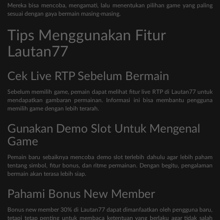
Mereka bisa mencoba, mengamati, lalu menentukan pilihan game yang paling
sesuai dengan gaya bermain masing-masing.
Tips Menggunakan Fitur
Lautan77
Cek Live RTP Sebelum Bermain
Sebelum memilih game, pemain dapat melihat fitur live RTP di Lautan77 untuk
mendapatkan gambaran permainan. Informasi ini bisa membantu pengguna
memilih game dengan lebih terarah.
Gunakan Demo Slot Untuk Mengenal
Game
Pemain baru sebaiknya mencoba demo slot terlebih dahulu agar lebih paham
tentang simbol, fitur bonus, dan ritme permainan. Dengan begitu, pengalaman
bermain akan terasa lebih siap.
Pahami Bonus New Member
Bonus new member 30% di Lautan77 dapat dimanfaatkan oleh pengguna baru,
tetapi tetap penting untuk membaca ketentuan yang berlaku agar tidak salah