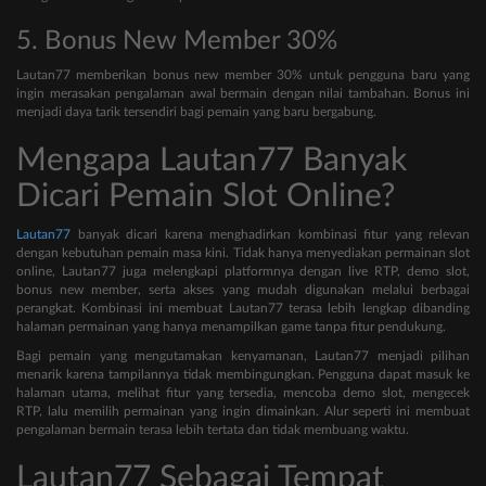
5. Bonus New Member 30%
Lautan77 memberikan bonus new member 30% untuk pengguna baru yang
ingin merasakan pengalaman awal bermain dengan nilai tambahan. Bonus ini
menjadi daya tarik tersendiri bagi pemain yang baru bergabung.
Mengapa Lautan77 Banyak
Dicari Pemain Slot Online?
Lautan77
banyak dicari karena menghadirkan kombinasi fitur yang relevan
dengan kebutuhan pemain masa kini. Tidak hanya menyediakan permainan slot
online, Lautan77 juga melengkapi platformnya dengan live RTP, demo slot,
bonus new member, serta akses yang mudah digunakan melalui berbagai
perangkat. Kombinasi ini membuat Lautan77 terasa lebih lengkap dibanding
halaman permainan yang hanya menampilkan game tanpa fitur pendukung.
Bagi pemain yang mengutamakan kenyamanan, Lautan77 menjadi pilihan
menarik karena tampilannya tidak membingungkan. Pengguna dapat masuk ke
halaman utama, melihat fitur yang tersedia, mencoba demo slot, mengecek
RTP, lalu memilih permainan yang ingin dimainkan. Alur seperti ini membuat
pengalaman bermain terasa lebih tertata dan tidak membuang waktu.
Lautan77 Sebagai Tempat