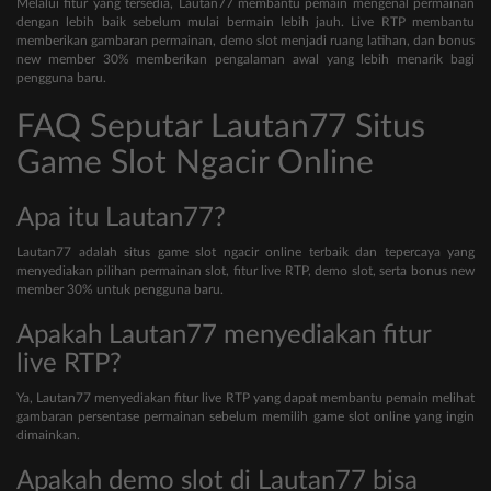
Melalui fitur yang tersedia, Lautan77 membantu pemain mengenal permainan
dengan lebih baik sebelum mulai bermain lebih jauh. Live RTP membantu
memberikan gambaran permainan, demo slot menjadi ruang latihan, dan bonus
new member 30% memberikan pengalaman awal yang lebih menarik bagi
pengguna baru.
FAQ Seputar Lautan77 Situs
Game Slot Ngacir Online
Apa itu Lautan77?
Lautan77 adalah situs game slot ngacir online terbaik dan tepercaya yang
menyediakan pilihan permainan slot, fitur live RTP, demo slot, serta bonus new
member 30% untuk pengguna baru.
Apakah Lautan77 menyediakan fitur
live RTP?
Ya, Lautan77 menyediakan fitur live RTP yang dapat membantu pemain melihat
gambaran persentase permainan sebelum memilih game slot online yang ingin
dimainkan.
Apakah demo slot di Lautan77 bisa