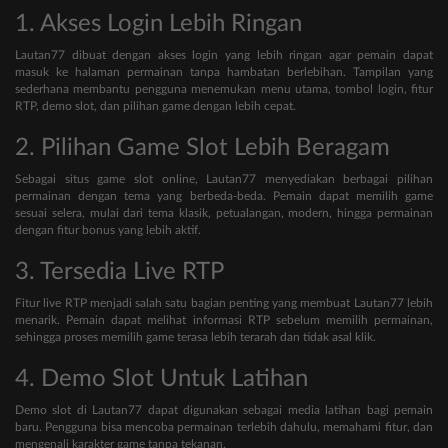
1. Akses Login Lebih Ringan
Lautan77 dibuat dengan akses login yang lebih ringan agar pemain dapat
masuk ke halaman permainan tanpa hambatan berlebihan. Tampilan yang
sederhana membantu pengguna menemukan menu utama, tombol login, fitur
RTP, demo slot, dan pilihan game dengan lebih cepat.
2. Pilihan Game Slot Lebih Beragam
Sebagai situs game slot online, Lautan77 menyediakan berbagai pilihan
permainan dengan tema yang berbeda-beda. Pemain dapat memilih game
sesuai selera, mulai dari tema klasik, petualangan, modern, hingga permainan
dengan fitur bonus yang lebih aktif.
3. Tersedia Live RTP
Fitur live RTP menjadi salah satu bagian penting yang membuat Lautan77 lebih
menarik. Pemain dapat melihat informasi RTP sebelum memilih permainan,
sehingga proses memilih game terasa lebih terarah dan tidak asal klik.
4. Demo Slot Untuk Latihan
Demo slot di Lautan77 dapat digunakan sebagai media latihan bagi pemain
baru. Pengguna bisa mencoba permainan terlebih dahulu, memahami fitur, dan
mengenali karakter game tanpa tekanan.