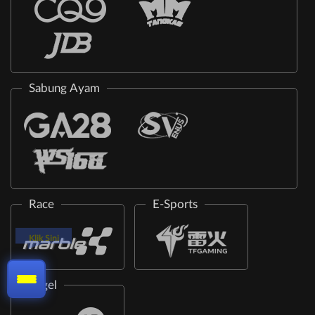
Sabung Ayam
Race
E-Sports
Klik Sini
Togel