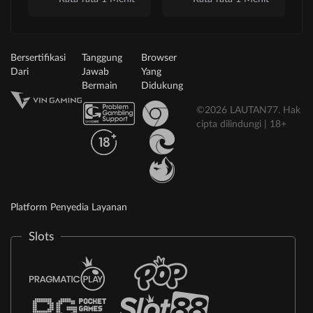
Bersertifikasi
Tanggung
Browser
Dari
Jawab
Yang
Bermain
Didukung
©2026 LAUTAN77. Hak
cipta dilindungi | 18+
Platform Penyedia Layanan
Slots