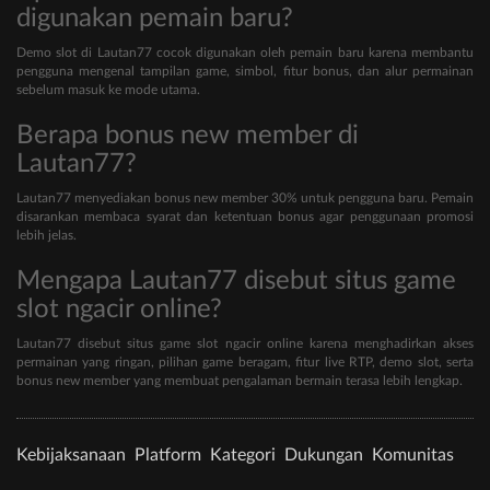
digunakan pemain baru?
Demo slot di Lautan77 cocok digunakan oleh pemain baru karena membantu
pengguna mengenal tampilan game, simbol, fitur bonus, dan alur permainan
sebelum masuk ke mode utama.
Berapa bonus new member di
Lautan77?
Lautan77 menyediakan bonus new member 30% untuk pengguna baru. Pemain
disarankan membaca syarat dan ketentuan bonus agar penggunaan promosi
lebih jelas.
Mengapa Lautan77 disebut situs game
slot ngacir online?
Lautan77 disebut situs game slot ngacir online karena menghadirkan akses
permainan yang ringan, pilihan game beragam, fitur live RTP, demo slot, serta
bonus new member yang membuat pengalaman bermain terasa lebih lengkap.
Kebijaksanaan
Platform
Kategori
Dukungan
Komunitas