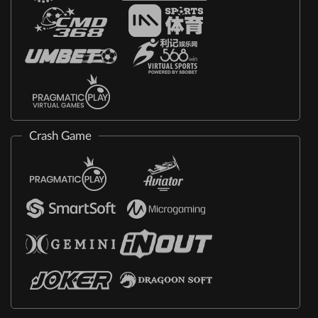
Crash Game