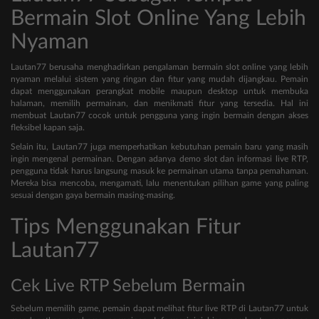
Bermain Slot Online Yang Lebih
Nyaman
Lautan77 berusaha menghadirkan pengalaman bermain slot online yang lebih
nyaman melalui sistem yang ringan dan fitur yang mudah dijangkau. Pemain
dapat menggunakan perangkat mobile maupun desktop untuk membuka
halaman, memilih permainan, dan menikmati fitur yang tersedia. Hal ini
membuat Lautan77 cocok untuk pengguna yang ingin bermain dengan akses
fleksibel kapan saja.
Selain itu, Lautan77 juga memperhatikan kebutuhan pemain baru yang masih
ingin mengenal permainan. Dengan adanya demo slot dan informasi live RTP,
pengguna tidak harus langsung masuk ke permainan utama tanpa pemahaman.
Mereka bisa mencoba, mengamati, lalu menentukan pilihan game yang paling
sesuai dengan gaya bermain masing-masing.
Tips Menggunakan Fitur
Lautan77
Cek Live RTP Sebelum Bermain
Sebelum memilih game, pemain dapat melihat fitur live RTP di Lautan77 untuk