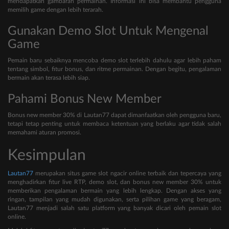
mendapatkan gambaran permainan. Informasi ini bisa membantu pengguna
memilih game dengan lebih terarah.
Gunakan Demo Slot Untuk Mengenal
Game
Pemain baru sebaiknya mencoba demo slot terlebih dahulu agar lebih paham
tentang simbol, fitur bonus, dan ritme permainan. Dengan begitu, pengalaman
bermain akan terasa lebih siap.
Pahami Bonus New Member
Bonus new member 30% di Lautan77 dapat dimanfaatkan oleh pengguna baru,
tetapi tetap penting untuk membaca ketentuan yang berlaku agar tidak salah
memahami aturan promosi.
Kesimpulan
Lautan77
merupakan situs game slot ngacir online terbaik dan tepercaya yang
menghadirkan fitur live RTP, demo slot, dan bonus new member 30% untuk
memberikan pengalaman bermain yang lebih lengkap. Dengan akses yang
ringan, tampilan yang mudah digunakan, serta pilihan game yang beragam,
Lautan77 menjadi salah satu platform yang banyak dicari oleh pemain slot
online.