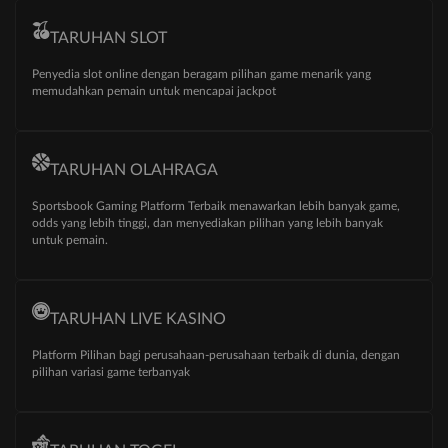
TARUHAN SLOT
Penyedia slot online dengan beragam pilihan game menarik yang
memudahkan pemain untuk mencapai jackpot
TARUHAN OLAHRAGA
Sportsbook Gaming Platform Terbaik menawarkan lebih banyak game,
odds yang lebih tinggi, dan menyediakan pilihan yang lebih banyak
untuk pemain.
TARUHAN LIVE KASINO
Platform Pilihan bagi perusahaan-perusahaan terbaik di dunia, dengan
pilihan variasi game terbanyak