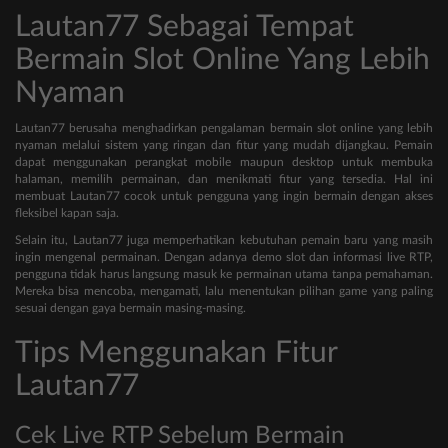
Lautan77 Sebagai Tempat
Bermain Slot Online Yang Lebih
Nyaman
Lautan77 berusaha menghadirkan pengalaman bermain slot online yang lebih
nyaman melalui sistem yang ringan dan fitur yang mudah dijangkau. Pemain
dapat menggunakan perangkat mobile maupun desktop untuk membuka
halaman, memilih permainan, dan menikmati fitur yang tersedia. Hal ini
membuat Lautan77 cocok untuk pengguna yang ingin bermain dengan akses
fleksibel kapan saja.
Selain itu, Lautan77 juga memperhatikan kebutuhan pemain baru yang masih
ingin mengenal permainan. Dengan adanya demo slot dan informasi live RTP,
pengguna tidak harus langsung masuk ke permainan utama tanpa pemahaman.
Mereka bisa mencoba, mengamati, lalu menentukan pilihan game yang paling
sesuai dengan gaya bermain masing-masing.
Tips Menggunakan Fitur
Lautan77
Cek Live RTP Sebelum Bermain