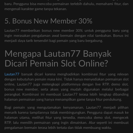
baru. Pengguna bisa mencoba permainan terlebih dahulu, memahami fitur, dan
mengenali karakter game tanpa tekanan.
5. Bonus New Member 30%
Lautan77 memberikan bonus new member 30% untuk pengguna baru yang
ingin merasakan pengalaman awal bermain dengan nilai tambahan. Bonus ini
menjadi daya tarik tersendiri bagi pemain yang baru bergabung.
Mengapa Lautan77 Banyak
Dicari Pemain Slot Online?
Lautan77
banyak dicari karena menghadirkan kombinasi fitur yang relevan
dengan kebutuhan pemain masa kini. Tidak hanya menyediakan permainan slot
online, Lautan77 juga melengkapi platformnya dengan live RTP, demo slot,
bonus new member, serta akses yang mudah digunakan melalui berbagai
perangkat. Kombinasi ini membuat Lautan77 terasa lebih lengkap dibanding
halaman permainan yang hanya menampilkan game tanpa fitur pendukung.
Bagi pemain yang mengutamakan kenyamanan, Lautan77 menjadi pilihan
menarik karena tampilannya tidak membingungkan. Pengguna dapat masuk ke
halaman utama, melihat fitur yang tersedia, mencoba demo slot, mengecek
RTP, lalu memilih permainan yang ingin dimainkan. Alur seperti ini membuat
pengalaman bermain terasa lebih tertata dan tidak membuang waktu.