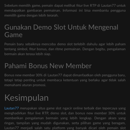
Sebelum memilih game, pemain dapat melihat fitur live RTP di Lautan77 untuk
mendapatkan gambaran permainan. Informasi ini bisa membantu pengguna
memilih game dengan lebih terarah.
Gunakan Demo Slot Untuk Mengenal
Game
Pemain baru sebaiknya mencoba demo slot terlebih dahulu agar lebih paham
tentang simbol, fitur bonus, dan ritme permainan. Dengan begitu, pengalaman
bermain akan terasa lebih siap.
Pahami Bonus New Member
Bonus new member 30% di Lautan77 dapat dimanfaatkan oleh pengguna baru,
tetapi tetap penting untuk membaca ketentuan yang berlaku agar tidak salah
memahami aturan promosi.
Kesimpulan
Lautan77
merupakan situs game slot ngacir online terbaik dan tepercaya yang
menghadirkan fitur live RTP, demo slot, dan bonus new member 30% untuk
memberikan pengalaman bermain yang lebih lengkap. Dengan akses yang
ringan, tampilan yang mudah digunakan, serta pilihan game yang beragam,
Lautan77 menjadi salah satu platform yang banyak dicari oleh pemain slot