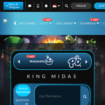
Main di
MASUK
DAF
Telegram
IDR
12,679,151,
HOT GAMES
SLOTS
LIVE CASINO
OLAHRAGA
KING MIDAS
SEMUA
PERMAINAN
SLOTS
TOP
20