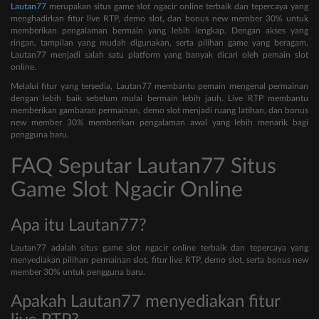
Lautan77
merupakan situs game slot ngacir online terbaik dan tepercaya yang
menghadirkan fitur live RTP, demo slot, dan bonus new member 30% untuk
memberikan pengalaman bermain yang lebih lengkap. Dengan akses yang
ringan, tampilan yang mudah digunakan, serta pilihan game yang beragam,
Lautan77 menjadi salah satu platform yang banyak dicari oleh pemain slot
online.
Melalui fitur yang tersedia, Lautan77 membantu pemain mengenal permainan
dengan lebih baik sebelum mulai bermain lebih jauh. Live RTP membantu
memberikan gambaran permainan, demo slot menjadi ruang latihan, dan bonus
new member 30% memberikan pengalaman awal yang lebih menarik bagi
pengguna baru.
FAQ Seputar Lautan77 Situs
Game Slot Ngacir Online
Apa itu Lautan77?
Lautan77 adalah situs game slot ngacir online terbaik dan tepercaya yang
menyediakan pilihan permainan slot, fitur live RTP, demo slot, serta bonus new
member 30% untuk pengguna baru.
Apakah Lautan77 menyediakan fitur