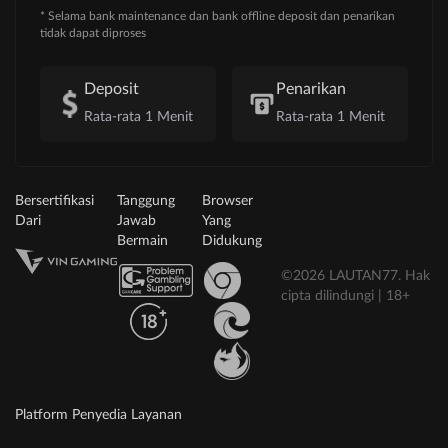
* Selama bank maintenance dan bank offline deposit dan penarikan
tidak dapat diproses
Deposit
Penarikan
Rata-rata 1 Menit
Rata-rata 1 Menit
Bersertifikasi
Tanggung
Browser
Dari
Jawab
Yang
Bermain
Didukung
©2026 LAUTAN77. Hak
cipta dilindungi | 18+
Platform Penyedia Layanan