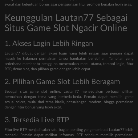
syarat dan ketentuan bonus agar penggunaan fitur promosi berjalan lebih jelas.
Keunggulan Lautan77 Sebagai
Situs Game Slot Ngacir Online
1. Akses Login Lebih Ringan
Lautan77 dibuat dengan akses login yang lebih ringan agar pemain dapat
masuk ke halaman permainan tanpa hambatan berlebihan. Tampilan yang
sederhana membantu pengguna menemukan menu utama, tombol login, fitur
RTP, demo slot, dan pilihan game dengan lebih cepat.
2. Pilihan Game Slot Lebih Beragam
Sebagai situs game slot online, Lautan77 menyediakan berbagai pilihan
permainan dengan tema yang berbeda-beda. Pemain dapat memilih game
sesuai selera, mulai dari tema klasik, petualangan, modern, hingga permainan
dengan fitur bonus yang lebih aktif.
3. Tersedia Live RTP
Fitur live RTP menjadi salah satu bagian penting yang membuat Lautan77 lebih
menarik. Pemain dapat melihat informasi RTP sebelum memilih permainan,