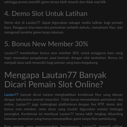
sehingga proses memilih game terasa lebih terarah dan tidak asal klik.
4. Demo Slot Untuk Latihan
Demo slot di Lautan77 dapat digunakan sebagai media latihan bagi pemain
baru. Pengguna bisa mencoba permainan terlebih dahulu, memahami fitur, dan
mengenali karakter game tanpa tekanan.
5. Bonus New Member 30%
Lautan77 memberikan bonus new member 30% untuk pengguna baru yang
ingin merasakan pengalaman awal bermain dengan nilai tambahan. Bonus ini
menjadi daya tarik tersendiri bagi pemain yang baru bergabung.
Mengapa Lautan77 Banyak
Dicari Pemain Slot Online?
Lautan77
banyak dicari karena menghadirkan kombinasi fitur yang relevan
dengan kebutuhan pemain masa kini. Tidak hanya menyediakan permainan slot
online, Lautan77 juga melengkapi platformnya dengan live RTP, demo slot,
bonus new member, serta akses yang mudah digunakan melalui berbagai
perangkat. Kombinasi ini membuat Lautan77 terasa lebih lengkap dibanding
halaman permainan yang hanya menampilkan game tanpa fitur pendukung.
Bagi pemain yang mengutamakan kenyamanan, Lautan77 menjadi pilihan