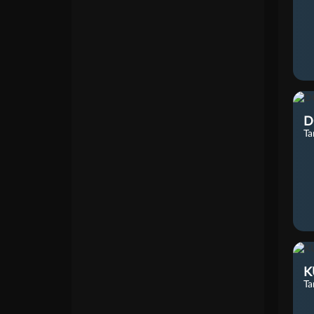
D
Ta
K
Ta