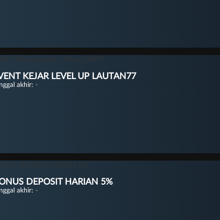
VENT KEJAR LEVEL UP LAUTAN77
nggal akhir:
-
ONUS DEPOSIT HARIAN 5%
nggal akhir:
-