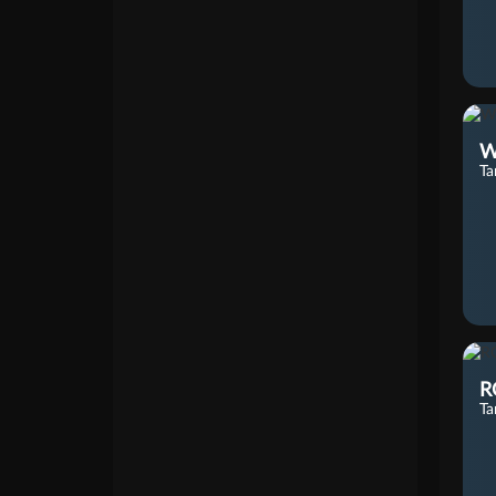
W
Ta
R
Ta