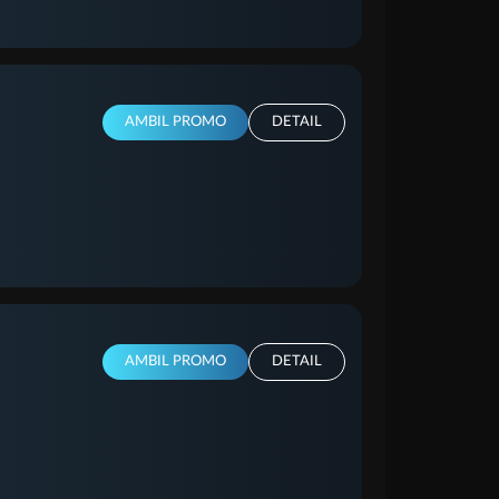
AMBIL PROMO
DETAIL
AMBIL PROMO
DETAIL