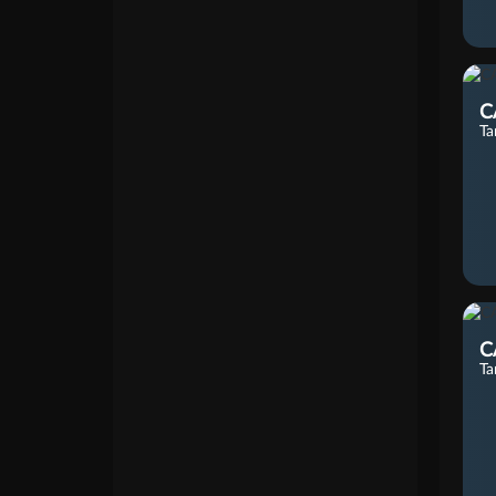
C
Ta
C
Ta