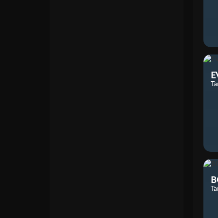
E
Ta
B
Ta