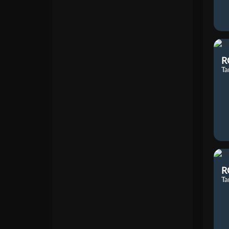
R
Ta
R
Ta