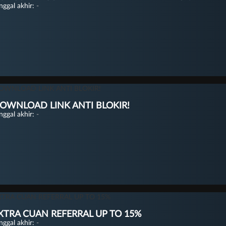
nggal akhir:
-
OWNLOAD LINK ANTI BLOKIR!
nggal akhir:
-
XTRA CUAN REFERRAL UP TO 15%
nggal akhir:
-