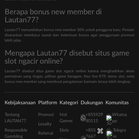
Berapa bonus new member di
Lautan77?
Lautan77 menyediakan bonus new member 30% untuk pengguna baru. Pemain
disarankan membaca syarat dan ketentuan bonus agar penggunaan promosi
lebih jelas.
Mengapa Lautan77 disebut situs game
slot ngacir online?
Lautan77 disebut situs game slot ngacir online karena menghadirkan akses
permainan yang ringan, pilihan game beragam, fitur live RTP, demo slot, serta
bonus new member yang membuat pengalaman bermain terasa lebih lengkap.
Kebijaksanaan
Platform
Kategori
Dukungan
Komunitas
Tentang
Promosi
Hot
+855929
Whatsa
LAUTAN77
Games
80115
pp
Loyalty
Responsible
Slots
+855
Telegra
Referral
Gambling
7667
m