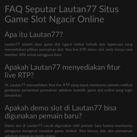
FAQ Seputar Lautan77 Situs
Game Slot Ngacir Online
Apa itu Lautan77?
Lautan77 adalah situs game slot ngacir online terbaik dan tepercaya yang
menyediakan pilihan permainan slot, fitur live RTP, demo slot, serta bonus new
member 30% untuk pengguna baru.
Apakah Lautan77 menyediakan fitur
live RTP?
Ya, Lautan77 menyediakan fitur live RTP yang dapat membantu pemain melihat
gambaran persentase permainan sebelum memilih game slot online yang ingin
dimainkan.
Apakah demo slot di Lautan77 bisa
digunakan pemain baru?
Demo slot di Lautan77 cocok digunakan oleh pemain baru karena membantu
pengguna mengenal tampilan game, simbol, fitur bonus, dan alur permainan
sebelum masuk ke mode utama.