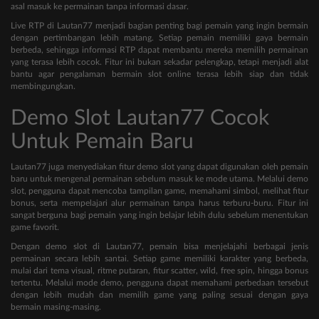
asal masuk ke permainan tanpa informasi dasar.
Live RTP di Lautan77 menjadi bagian penting bagi pemain yang ingin bermain
dengan pertimbangan lebih matang. Setiap pemain memiliki gaya bermain
berbeda, sehingga informasi RTP dapat membantu mereka memilih permainan
yang terasa lebih cocok. Fitur ini bukan sekadar pelengkap, tetapi menjadi alat
bantu agar pengalaman bermain slot online terasa lebih siap dan tidak
membingungkan.
Demo Slot Lautan77 Cocok
Untuk Pemain Baru
Lautan77 juga menyediakan fitur demo slot yang dapat digunakan oleh pemain
baru untuk mengenal permainan sebelum masuk ke mode utama. Melalui demo
slot, pengguna dapat mencoba tampilan game, memahami simbol, melihat fitur
bonus, serta mempelajari alur permainan tanpa harus terburu-buru. Fitur ini
sangat berguna bagi pemain yang ingin belajar lebih dulu sebelum menentukan
game favorit.
Dengan demo slot di Lautan77, pemain bisa menjelajahi berbagai jenis
permainan secara lebih santai. Setiap game memiliki karakter yang berbeda,
mulai dari tema visual, ritme putaran, fitur scatter, wild, free spin, hingga bonus
tertentu. Melalui mode demo, pengguna dapat memahami perbedaan tersebut
dengan lebih mudah dan memilih game yang paling sesuai dengan gaya
bermain masing-masing.