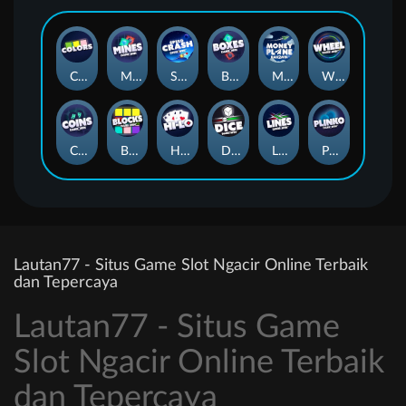
Colors
Mines
Speed Crash
Boxes
Moneyplane
Wheel
Coins
Blocks
Hi-Lo
DICE
Lines
Plinko
Lautan77 - Situs Game Slot Ngacir Online Terbaik
dan Tepercaya
Lautan77 - Situs Game
Slot Ngacir Online Terbaik
dan Tepercaya