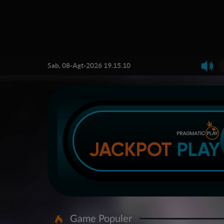
Sab, 08-Agt-2026 19.15.10
Pemeliharaan Terjadwal: PP Virtual Sports pada 30
JACKPOT
PLAY
Game Populer