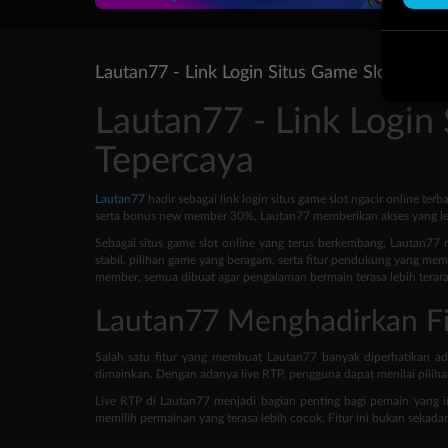
Lautan77 - Link Login Situs Game Slot Ngaci
Lautan77 - Link Login
Tepercaya
Lautan77
hadir sebagai link login situs game slot ngacir online t
serta bonus new member 30%, Lautan77 memberikan akses yang leb
Sebagai situs game slot online yang terus berkembang, Lautan7
stabil, pilihan game yang beragam, serta fitur pendukung yang m
member, semua dibuat agar pengalaman bermain terasa lebih terara
Lautan77 Menghadirkan Fi
Salah satu fitur yang membuat Lautan77 banyak diperhatikan ad
dimainkan. Dengan adanya live RTP, pengguna dapat menilai pilihan
Live RTP di Lautan77 menjadi bagian penting bagi pemain yang 
memilih permainan yang terasa lebih cocok. Fitur ini bukan sekada