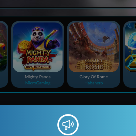
Mighty Panda
Glory Of Rome
MicroGaming
Habanero