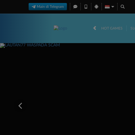
Main di Telegram
HOT GAMES
S