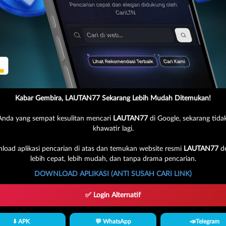
Kabar Gembira, LAUTAN77 Sekarang Lebih Mudah Ditemukan!
Anda yang sempat kesulitan mencari
LAUTAN77
di Google, sekarang tida
khawatir lagi.
oad aplikasi pencarian di atas dan temukan website resmi
LAUTAN77
d
lebih cepat, lebih mudah, dan tanpa drama pencarian.
DOWNLOAD APLIKASI (ANTI SUSAH CARI LINK)
✅ Login Alternatif
⬇️ APK
💬 WhatsApp
📣Telegram