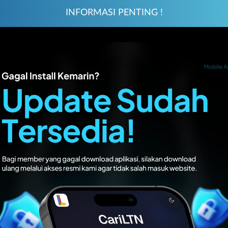
INFORMASI PENTING !
Anaconda Gold
9 Masks of Fire™ HyperSpins™
Pragmatic Play
MicroGaming