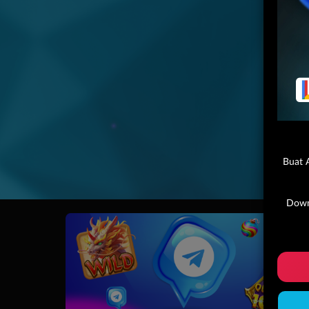
Buat 
Downl