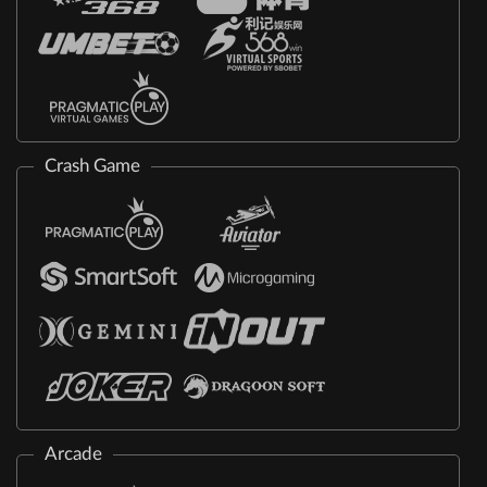
Crash Game
Arcade