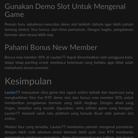
Gunakan Demo Slot Untuk Mengenal
Game
Pemain baru sebaiknya mencoba demo slot terlebih dahulu agar lebih paham
tentang simbol, fitur bonus, dan ritme permainan. Dengan begitu, pengalaman
bermain akan terasa lebih siap.
Pahami Bonus New Member
Bonus new member 30% di Lautan77 dapat dimanfaatkan oleh pengguna baru,
tetapi tetap penting untuk membaca ketentuan yang berlaku agar tidak salah
memahami aturan promosi.
Kesimpulan
Lautan77
merupakan situs game slot ngacir online terbaik dan tepercaya yang
menghadirkan fitur live RTP, demo slot, dan bonus new member 30% untuk
memberikan pengalaman bermain yang lebih lengkap. Dengan akses yang
ringan, tampilan yang mudah digunakan, serta pilihan game yang beragam,
Lautan77 menjadi salah satu platform yang banyak dicari oleh pemain slot
online.
Melalui fitur yang tersedia, Lautan77 membantu pemain mengenal permainan
dengan lebih baik sebelum mulai bermain lebih jauh. Live RTP membantu
memberikan gambaran permainan, demo slot menjadi ruang latihan, dan bonus