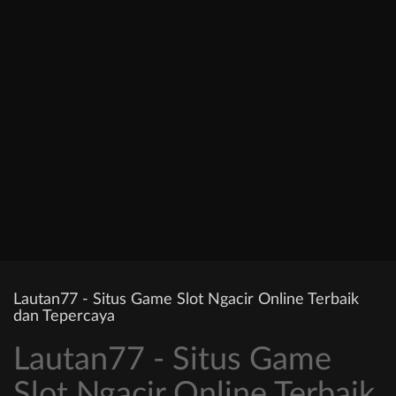
Lautan77 - Situs Game Slot Ngacir Online Terbaik
dan Tepercaya
Lautan77 - Situs Game
Slot Ngacir Online Terbaik