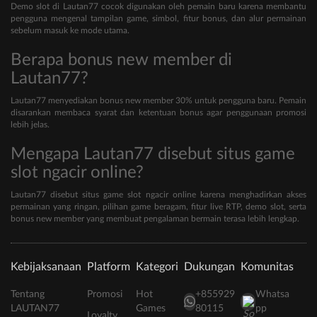
Demo slot di Lautan77 cocok digunakan oleh pemain baru karena membantu
pengguna mengenal tampilan game, simbol, fitur bonus, dan alur permainan
sebelum masuk ke mode utama.
Berapa bonus new member di
Lautan77?
Lautan77 menyediakan bonus new member 30% untuk pengguna baru. Pemain
disarankan membaca syarat dan ketentuan bonus agar penggunaan promosi
lebih jelas.
Mengapa Lautan77 disebut situs game
slot ngacir online?
Lautan77 disebut situs game slot ngacir online karena menghadirkan akses
permainan yang ringan, pilihan game beragam, fitur live RTP, demo slot, serta
bonus new member yang membuat pengalaman bermain terasa lebih lengkap.
Kebijaksanaan
Platform
Kategori
Dukungan
Komunitas
Tentang
Promosi
Hot
+855929
Whatsa
LAUTAN77
Games
80115
pp
Loyalty