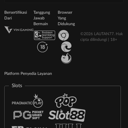
Bersertifikasi
Tanggung
Browser
Dari
Jawab
Yang
Bermain
Didukung
©2026 LAUTAN77. Hak
cipta dilindungi | 18+
Platform Penyedia Layanan
Slots