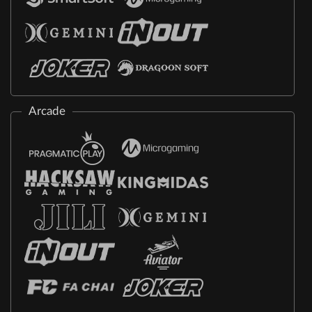
Arcade