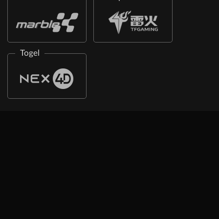
Togel