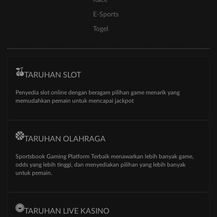
Race
E-Sports
Togel
TARUHAN SLOT
Penyedia slot online dengan beragam pilihan game menarik yang
memudahkan pemain untuk mencapai jackpot
TARUHAN OLAHRAGA
Sportsbook Gaming Platform Terbaik menawarkan lebih banyak game,
odds yang lebih tinggi, dan menyediakan pilihan yang lebih banyak
untuk pemain.
TARUHAN LIVE KASINO