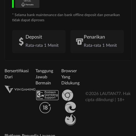
* Selama bank maintenance dan bank offline deposit dan penarikan
tidak dapat diproses
Deposit
Penarikan
Rata-rata 1 Menit
Rata-rata 1 Menit
Bersertifikasi
Tanggung
Browser
Dari
Jawab
Yang
Bermain
Didukung
©2026 LAUTAN77. Hak
cipta dilindungi | 18+