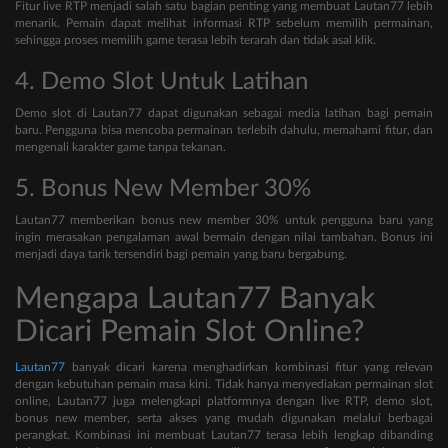
Fitur live RTP menjadi salah satu bagian penting yang membuat Lautan77 lebih
menarik. Pemain dapat melihat informasi RTP sebelum memilih permainan,
sehingga proses memilih game terasa lebih terarah dan tidak asal klik.
4. Demo Slot Untuk Latihan
Demo slot di Lautan77 dapat digunakan sebagai media latihan bagi pemain
baru. Pengguna bisa mencoba permainan terlebih dahulu, memahami fitur, dan
mengenali karakter game tanpa tekanan.
5. Bonus New Member 30%
Lautan77 memberikan bonus new member 30% untuk pengguna baru yang
ingin merasakan pengalaman awal bermain dengan nilai tambahan. Bonus ini
menjadi daya tarik tersendiri bagi pemain yang baru bergabung.
Mengapa Lautan77 Banyak
Dicari Pemain Slot Online?
Lautan77
banyak dicari karena menghadirkan kombinasi fitur yang relevan
dengan kebutuhan pemain masa kini. Tidak hanya menyediakan permainan slot
online, Lautan77 juga melengkapi platformnya dengan live RTP, demo slot,
bonus new member, serta akses yang mudah digunakan melalui berbagai
perangkat. Kombinasi ini membuat Lautan77 terasa lebih lengkap dibanding