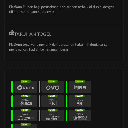
Platform Pilihan bagi perusahaan-perusahaan terbaik di dunia, dengan
pilihan variasi game terbanyak
TARUHAN TOGEL
Platform togel yang menarik dari perusahan terbaik di dunia yang
menawarkan hadiah kemenangan besar