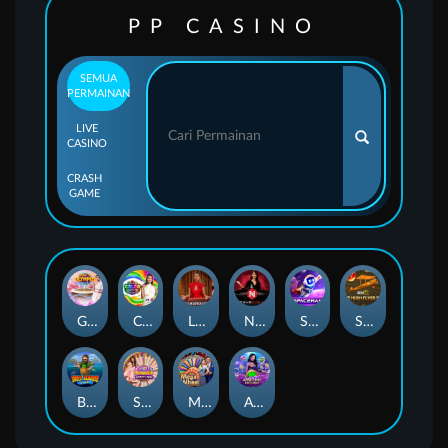
PP CASINO
SEMUA
PERMAINAN
LIVE
CASINO
CRASH
GAME
Gates of Olympus Roulette
Color Game Bonanza
Live Casino Lobby
Nexus Lounge
Spaceman
Slot88 High Flyer
Big Bass Crash
Sweet Bonanza Candyland
Mega Wheel
Amazing Baccarat