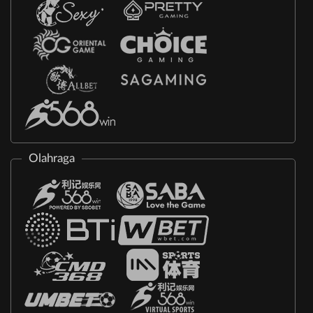
Olahraga