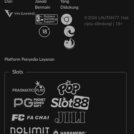
Dari
Jawab
Yang
Bermain
Didukung
©2026 LAUTAN77. Hak
cipta dilindungi | 18+
Platform Penyedia Layanan
Slots