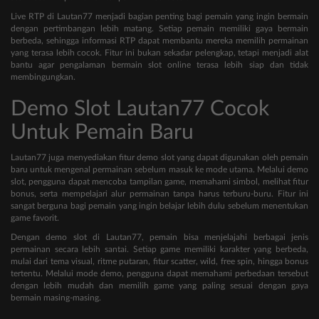
Live RTP di Lautan77 menjadi bagian penting bagi pemain yang ingin bermain
dengan pertimbangan lebih matang. Setiap pemain memiliki gaya bermain
berbeda, sehingga informasi RTP dapat membantu mereka memilih permainan
yang terasa lebih cocok. Fitur ini bukan sekadar pelengkap, tetapi menjadi alat
bantu agar pengalaman bermain slot online terasa lebih siap dan tidak
membingungkan.
Demo Slot Lautan77 Cocok
Untuk Pemain Baru
Lautan77 juga menyediakan fitur demo slot yang dapat digunakan oleh pemain
baru untuk mengenal permainan sebelum masuk ke mode utama. Melalui demo
slot, pengguna dapat mencoba tampilan game, memahami simbol, melihat fitur
bonus, serta mempelajari alur permainan tanpa harus terburu-buru. Fitur ini
sangat berguna bagi pemain yang ingin belajar lebih dulu sebelum menentukan
game favorit.
Dengan demo slot di Lautan77, pemain bisa menjelajahi berbagai jenis
permainan secara lebih santai. Setiap game memiliki karakter yang berbeda,
mulai dari tema visual, ritme putaran, fitur scatter, wild, free spin, hingga bonus
tertentu. Melalui mode demo, pengguna dapat memahami perbedaan tersebut
dengan lebih mudah dan memilih game yang paling sesuai dengan gaya
bermain masing-masing.