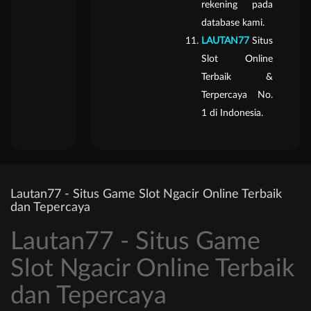
rekening pada
database kami.
LAUTAN77
Situs
Slot Online
Terbaik &
Terpercaya No.
1 di Indonesia.
Lautan77 - Situs Game Slot Ngacir Online Terbaik
dan Tepercaya
Lautan77 - Situs Game
Slot Ngacir Online Terbaik
dan Tepercaya