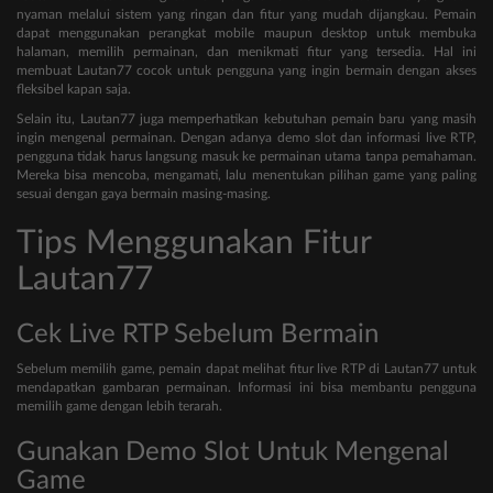
nyaman melalui sistem yang ringan dan fitur yang mudah dijangkau. Pemain
dapat menggunakan perangkat mobile maupun desktop untuk membuka
halaman, memilih permainan, dan menikmati fitur yang tersedia. Hal ini
membuat Lautan77 cocok untuk pengguna yang ingin bermain dengan akses
fleksibel kapan saja.
Selain itu, Lautan77 juga memperhatikan kebutuhan pemain baru yang masih
ingin mengenal permainan. Dengan adanya demo slot dan informasi live RTP,
pengguna tidak harus langsung masuk ke permainan utama tanpa pemahaman.
Mereka bisa mencoba, mengamati, lalu menentukan pilihan game yang paling
sesuai dengan gaya bermain masing-masing.
Tips Menggunakan Fitur
Lautan77
Cek Live RTP Sebelum Bermain
Sebelum memilih game, pemain dapat melihat fitur live RTP di Lautan77 untuk
mendapatkan gambaran permainan. Informasi ini bisa membantu pengguna
memilih game dengan lebih terarah.
Gunakan Demo Slot Untuk Mengenal
Game