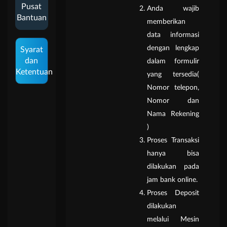
Pusat
Anda wajib
Bantuan
memberikan
data informasi
dengan lengkap
Syarat
dan
dalam formulir
Ketentuan
yang tersedia(
Nomor telepon,
Nomor dan
Nama Rekening
)
Proses Transaksi
hanya bisa
dilakukan pada
jam bank online.
Proses Deposit
dilakukan
melalui Mesin