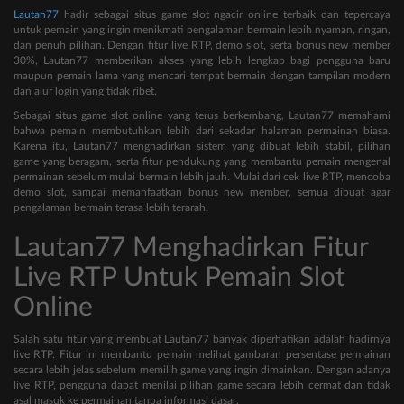
Lautan77
hadir sebagai situs game slot ngacir online terbaik dan tepercaya
untuk pemain yang ingin menikmati pengalaman bermain lebih nyaman, ringan,
dan penuh pilihan. Dengan fitur live RTP, demo slot, serta bonus new member
30%, Lautan77 memberikan akses yang lebih lengkap bagi pengguna baru
maupun pemain lama yang mencari tempat bermain dengan tampilan modern
dan alur login yang tidak ribet.
Sebagai situs game slot online yang terus berkembang, Lautan77 memahami
bahwa pemain membutuhkan lebih dari sekadar halaman permainan biasa.
Karena itu, Lautan77 menghadirkan sistem yang dibuat lebih stabil, pilihan
game yang beragam, serta fitur pendukung yang membantu pemain mengenal
permainan sebelum mulai bermain lebih jauh. Mulai dari cek live RTP, mencoba
demo slot, sampai memanfaatkan bonus new member, semua dibuat agar
pengalaman bermain terasa lebih terarah.
Lautan77 Menghadirkan Fitur
Live RTP Untuk Pemain Slot
Online
Salah satu fitur yang membuat Lautan77 banyak diperhatikan adalah hadirnya
live RTP. Fitur ini membantu pemain melihat gambaran persentase permainan
secara lebih jelas sebelum memilih game yang ingin dimainkan. Dengan adanya
live RTP, pengguna dapat menilai pilihan game secara lebih cermat dan tidak
asal masuk ke permainan tanpa informasi dasar.