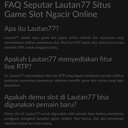
FAQ Seputar Lautan77 Situs
Game Slot Ngacir Online
Apa itu Lautan77?
Lautan77 adalah situs game slot ngacir online terbaik dan tepercaya yang
menyediakan pilihan permainan slot, fitur live RTP, demo slot, serta bonus new
member 30% untuk pengguna baru.
Apakah Lautan77 menyediakan fitur
live RTP?
Ya, Lautan77 menyediakan fitur live RTP yang dapat membantu pemain melihat
gambaran persentase permainan sebelum memilih game slot online yang ingin
dimainkan.
Apakah demo slot di Lautan77 bisa
digunakan pemain baru?
Demo slot di Lautan77 cocok digunakan oleh pemain baru karena membantu
pengguna mengenal tampilan game, simbol, fitur bonus, dan alur permainan
sebelum masuk ke mode utama.