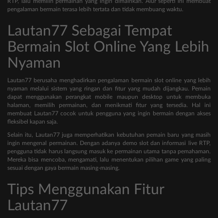
RTP, lalu memilih permainan yang ingin dimainkan. Alur seperti ini membuat
pengalaman bermain terasa lebih tertata dan tidak membuang waktu.
Lautan77 Sebagai Tempat
Bermain Slot Online Yang Lebih
Nyaman
Lautan77 berusaha menghadirkan pengalaman bermain slot online yang lebih
nyaman melalui sistem yang ringan dan fitur yang mudah dijangkau. Pemain
dapat menggunakan perangkat mobile maupun desktop untuk membuka
halaman, memilih permainan, dan menikmati fitur yang tersedia. Hal ini
membuat Lautan77 cocok untuk pengguna yang ingin bermain dengan akses
fleksibel kapan saja.
Selain itu, Lautan77 juga memperhatikan kebutuhan pemain baru yang masih
ingin mengenal permainan. Dengan adanya demo slot dan informasi live RTP,
pengguna tidak harus langsung masuk ke permainan utama tanpa pemahaman.
Mereka bisa mencoba, mengamati, lalu menentukan pilihan game yang paling
sesuai dengan gaya bermain masing-masing.
Tips Menggunakan Fitur
Lautan77