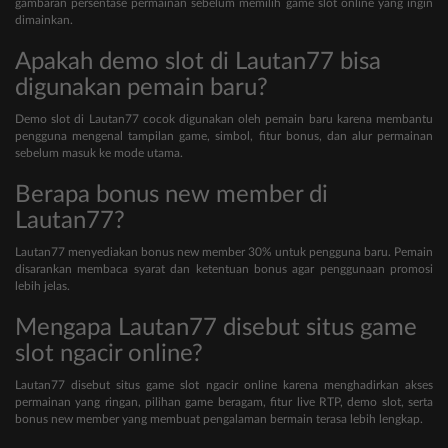
gambaran persentase permainan sebelum memilih game slot online yang ingin
dimainkan.
Apakah demo slot di Lautan77 bisa
digunakan pemain baru?
Demo slot di Lautan77 cocok digunakan oleh pemain baru karena membantu
pengguna mengenal tampilan game, simbol, fitur bonus, dan alur permainan
sebelum masuk ke mode utama.
Berapa bonus new member di
Lautan77?
Lautan77 menyediakan bonus new member 30% untuk pengguna baru. Pemain
disarankan membaca syarat dan ketentuan bonus agar penggunaan promosi
lebih jelas.
Mengapa Lautan77 disebut situs game
slot ngacir online?
Lautan77 disebut situs game slot ngacir online karena menghadirkan akses
permainan yang ringan, pilihan game beragam, fitur live RTP, demo slot, serta
bonus new member yang membuat pengalaman bermain terasa lebih lengkap.