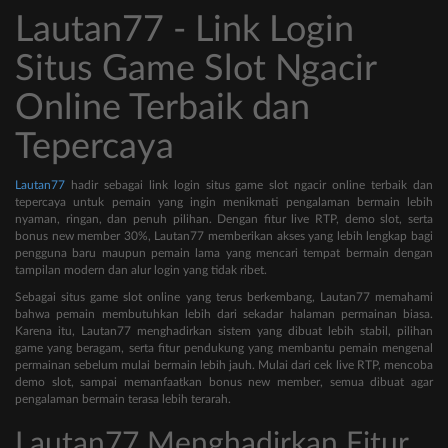
Lautan77 - Link Login
Situs Game Slot Ngacir
Online Terbaik dan
Tepercaya
Lautan77
hadir sebagai link login situs game slot ngacir online terbaik dan
tepercaya untuk pemain yang ingin menikmati pengalaman bermain lebih
nyaman, ringan, dan penuh pilihan. Dengan fitur live RTP, demo slot, serta
bonus new member 30%, Lautan77 memberikan akses yang lebih lengkap bagi
pengguna baru maupun pemain lama yang mencari tempat bermain dengan
tampilan modern dan alur login yang tidak ribet.
Sebagai situs game slot online yang terus berkembang, Lautan77 memahami
bahwa pemain membutuhkan lebih dari sekadar halaman permainan biasa.
Karena itu, Lautan77 menghadirkan sistem yang dibuat lebih stabil, pilihan
game yang beragam, serta fitur pendukung yang membantu pemain mengenal
permainan sebelum mulai bermain lebih jauh. Mulai dari cek live RTP, mencoba
demo slot, sampai memanfaatkan bonus new member, semua dibuat agar
pengalaman bermain terasa lebih terarah.
Lautan77 Menghadirkan Fitur