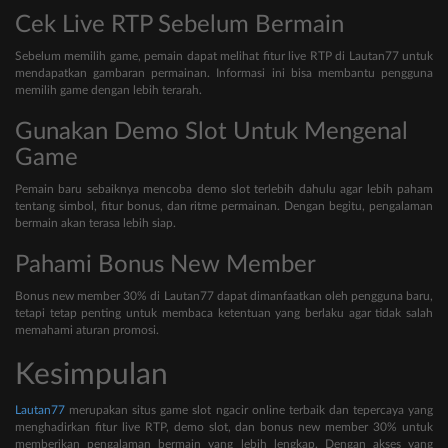
Cek Live RTP Sebelum Bermain
Sebelum memilih game, pemain dapat melihat fitur live RTP di Lautan77 untuk
mendapatkan gambaran permainan. Informasi ini bisa membantu pengguna
memilih game dengan lebih terarah.
Gunakan Demo Slot Untuk Mengenal
Game
Pemain baru sebaiknya mencoba demo slot terlebih dahulu agar lebih paham
tentang simbol, fitur bonus, dan ritme permainan. Dengan begitu, pengalaman
bermain akan terasa lebih siap.
Pahami Bonus New Member
Bonus new member 30% di Lautan77 dapat dimanfaatkan oleh pengguna baru,
tetapi tetap penting untuk membaca ketentuan yang berlaku agar tidak salah
memahami aturan promosi.
Kesimpulan
Lautan77
merupakan situs game slot ngacir online terbaik dan tepercaya yang
menghadirkan fitur live RTP, demo slot, dan bonus new member 30% untuk
memberikan pengalaman bermain yang lebih lengkap. Dengan akses yang