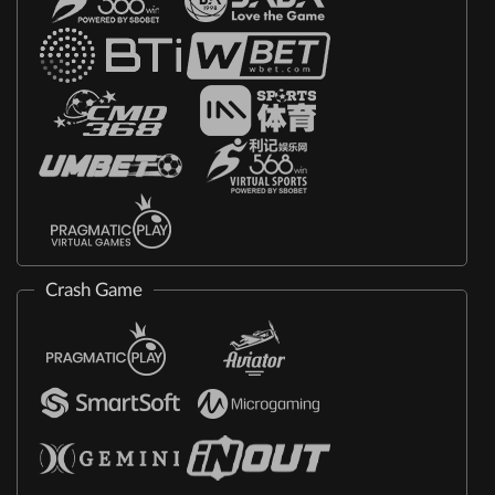
Crash Game