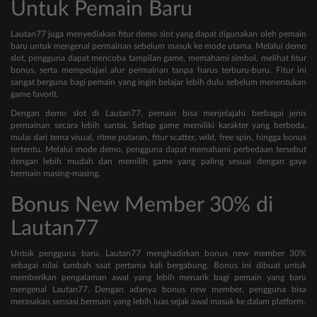
Untuk Pemain Baru
Lautan77 juga menyediakan fitur demo slot yang dapat digunakan oleh pemain
baru untuk mengenal permainan sebelum masuk ke mode utama. Melalui demo
slot, pengguna dapat mencoba tampilan game, memahami simbol, melihat fitur
bonus, serta mempelajari alur permainan tanpa harus terburu-buru. Fitur ini
sangat berguna bagi pemain yang ingin belajar lebih dulu sebelum menentukan
game favorit.
Dengan demo slot di Lautan77, pemain bisa menjelajahi berbagai jenis
permainan secara lebih santai. Setiap game memiliki karakter yang berbeda,
mulai dari tema visual, ritme putaran, fitur scatter, wild, free spin, hingga bonus
tertentu. Melalui mode demo, pengguna dapat memahami perbedaan tersebut
dengan lebih mudah dan memilih game yang paling sesuai dengan gaya
bermain masing-masing.
Bonus New Member 30% di
Lautan77
Untuk pengguna baru, Lautan77 menghadirkan bonus new member 30%
sebagai nilai tambah saat pertama kali bergabung. Bonus ini dibuat untuk
memberikan pengalaman awal yang lebih menarik bagi pemain yang baru
mengenal Lautan77. Dengan adanya bonus new member, pengguna bisa
merasakan sensasi bermain yang lebih luas sejak awal masuk ke dalam platform.