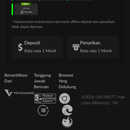
* Selama bank maintenance dan bank offline deposit dan penarikan
tidak dapat diproses
Deposit
Penarikan
Rata-rata 1 Menit
Rata-rata 1 Menit
Bersertifikasi
Tanggung
Browser
Dari
Jawab
Yang
Bermain
Didukung
©2026 LAUTAN77. Hak
cipta dilindungi | 18+