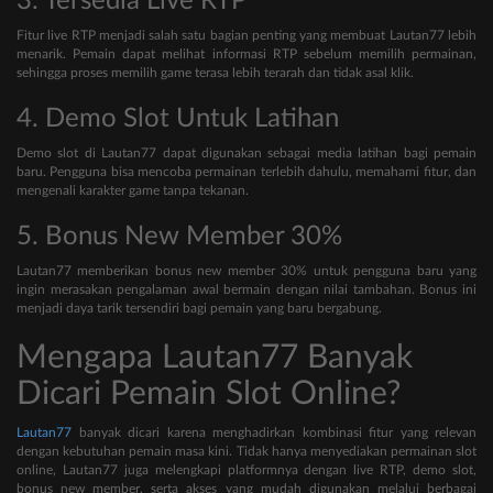
3. Tersedia Live RTP
Fitur live RTP menjadi salah satu bagian penting yang membuat Lautan77 lebih
menarik. Pemain dapat melihat informasi RTP sebelum memilih permainan,
sehingga proses memilih game terasa lebih terarah dan tidak asal klik.
4. Demo Slot Untuk Latihan
Demo slot di Lautan77 dapat digunakan sebagai media latihan bagi pemain
baru. Pengguna bisa mencoba permainan terlebih dahulu, memahami fitur, dan
mengenali karakter game tanpa tekanan.
5. Bonus New Member 30%
Lautan77 memberikan bonus new member 30% untuk pengguna baru yang
ingin merasakan pengalaman awal bermain dengan nilai tambahan. Bonus ini
menjadi daya tarik tersendiri bagi pemain yang baru bergabung.
Mengapa Lautan77 Banyak
Dicari Pemain Slot Online?
Lautan77
banyak dicari karena menghadirkan kombinasi fitur yang relevan
dengan kebutuhan pemain masa kini. Tidak hanya menyediakan permainan slot
online, Lautan77 juga melengkapi platformnya dengan live RTP, demo slot,
bonus new member, serta akses yang mudah digunakan melalui berbagai