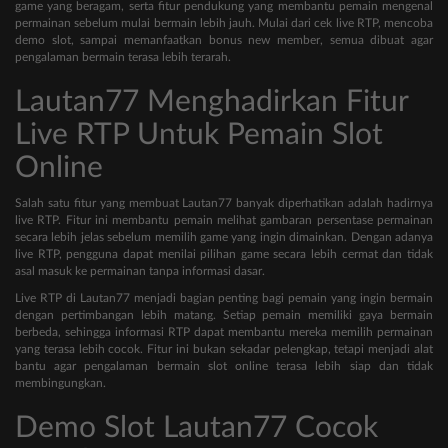
game yang beragam, serta fitur pendukung yang membantu pemain mengenal
permainan sebelum mulai bermain lebih jauh. Mulai dari cek live RTP, mencoba
demo slot, sampai memanfaatkan bonus new member, semua dibuat agar
pengalaman bermain terasa lebih terarah.
Lautan77 Menghadirkan Fitur
Live RTP Untuk Pemain Slot
Online
Salah satu fitur yang membuat Lautan77 banyak diperhatikan adalah hadirnya
live RTP. Fitur ini membantu pemain melihat gambaran persentase permainan
secara lebih jelas sebelum memilih game yang ingin dimainkan. Dengan adanya
live RTP, pengguna dapat menilai pilihan game secara lebih cermat dan tidak
asal masuk ke permainan tanpa informasi dasar.
Live RTP di Lautan77 menjadi bagian penting bagi pemain yang ingin bermain
dengan pertimbangan lebih matang. Setiap pemain memiliki gaya bermain
berbeda, sehingga informasi RTP dapat membantu mereka memilih permainan
yang terasa lebih cocok. Fitur ini bukan sekadar pelengkap, tetapi menjadi alat
bantu agar pengalaman bermain slot online terasa lebih siap dan tidak
membingungkan.
Demo Slot Lautan77 Cocok