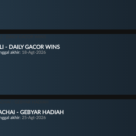
ILI - DAILY GACOR WINS
nggal akhir:
18-Agt-2026
ACHAI - GEBYAR HADIAH
nggal akhir:
25-Agt-2026