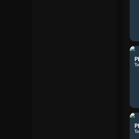
P
Ta
P
Ta