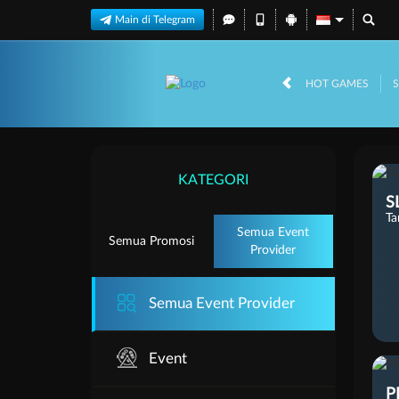
Main di Telegram
HOT GAMES
KATEGORI
S
Ta
Semua Event
Semua Promosi
Provider
Semua Event Provider
Event
P