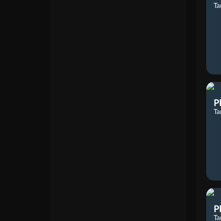
Ta
P
Ta
P
Ta