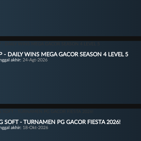
P - DAILY WINS MEGA GACOR SEASON 4 LEVEL 5
nggal akhir:
24-Agt-2026
G SOFT - TURNAMEN PG GACOR FIESTA 2026!
nggal akhir:
18-Okt-2026