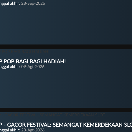
nggal akhir:
28-Sep-2026
P POP BAGI BAGI HADIAH!
nggal akhir:
09-Agt-2026
P - GACOR FESTIVAL: SEMANGAT KEMERDEKAAN SL
nggal akhir:
23-Agt-2026