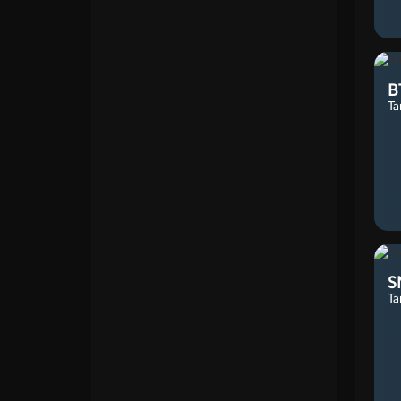
B
Ta
S
Ta