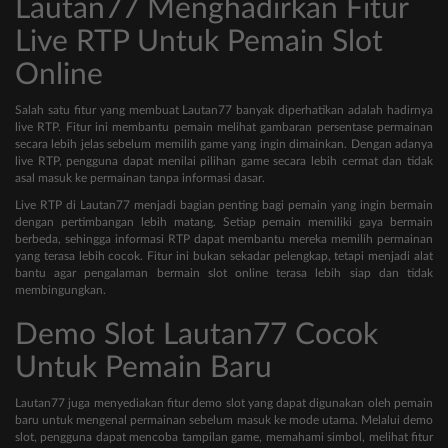
Lautan77 Menghadirkan Fitur
Live RTP Untuk Pemain Slot
Online
Salah satu fitur yang membuat Lautan77 banyak diperhatikan adalah hadirnya
live RTP. Fitur ini membantu pemain melihat gambaran persentase permainan
secara lebih jelas sebelum memilih game yang ingin dimainkan. Dengan adanya
live RTP, pengguna dapat menilai pilihan game secara lebih cermat dan tidak
asal masuk ke permainan tanpa informasi dasar.
Live RTP di Lautan77 menjadi bagian penting bagi pemain yang ingin bermain
dengan pertimbangan lebih matang. Setiap pemain memiliki gaya bermain
berbeda, sehingga informasi RTP dapat membantu mereka memilih permainan
yang terasa lebih cocok. Fitur ini bukan sekadar pelengkap, tetapi menjadi alat
bantu agar pengalaman bermain slot online terasa lebih siap dan tidak
membingungkan.
Demo Slot Lautan77 Cocok
Untuk Pemain Baru
Lautan77 juga menyediakan fitur demo slot yang dapat digunakan oleh pemain
baru untuk mengenal permainan sebelum masuk ke mode utama. Melalui demo
slot, pengguna dapat mencoba tampilan game, memahami simbol, melihat fitur