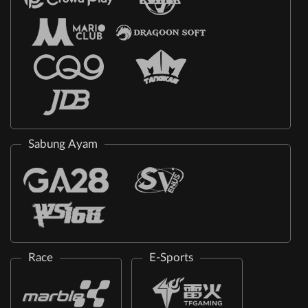
Sabung Ayam
Race
E-Sports