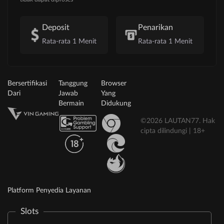
Deposit
Penarikan
Rata-rata 1 Menit
Rata-rata 1 Menit
Bersertifikasi
Tanggung
Browser
Dari
Jawab
Yang
Bermain
Didukung
©2026 LAUTAN77. Hak
cipta dilindungi | 18+
Platform Penyedia Layanan
Slots