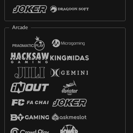
Arcade