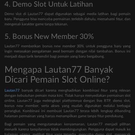
4. Demo Slot Untuk Latihan
Demo slot di Lautan77 dapat digunakan sebagai media latihan bagi pemain
baru. Pengguna bisa mencoba permainan terlebih dahulu, memahami fitur, dan
mengenali karakter game tanpa tekanan.
5. Bonus New Member 30%
Lautan77 memberikan bonus new member 30% untuk pengguna baru yang
ingin merasakan pengalaman awal bermain dengan nilai tambahan. Bonus ini
menjadi daya tarik tersendiri bagi pemain yang baru bergabung.
Mengapa Lautan77 Banyak
Dicari Pemain Slot Online?
Lautan77
banyak dicari karena menghadirkan kombinasi fitur yang relevan
dengan kebutuhan pemain masa kini. Tidak hanya menyediakan permainan slot
online, Lautan77 juga melengkapi platformnya dengan live RTP, demo slot,
bonus new member, serta akses yang mudah digunakan melalui berbagai
perangkat. Kombinasi ini membuat Lautan77 terasa lebih lengkap dibanding
halaman permainan yang hanya menampilkan game tanpa fitur pendukung.
Bagi pemain yang mengutamakan kenyamanan, Lautan77 menjadi pilihan
menarik karena tampilannya tidak membingungkan. Pengguna dapat masuk ke
halaman utama, melihat fitur yang tersedia, mencoba demo slot, mengecek