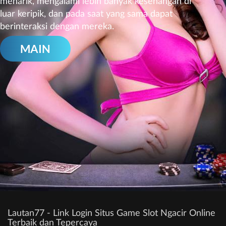
menarik, mengalami lebih banyak kesenangan di
luar keripik, dan pada saat yang sama dapat
berinteraksi dengan mereka.
MAIN
Lautan77 - Link Login Situs Game Slot Ngacir Online
Terbaik dan Tepercaya