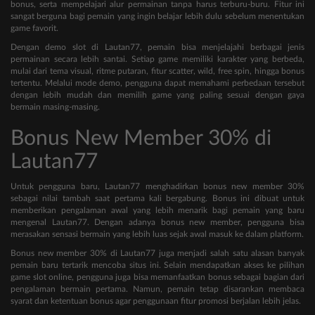
bonus, serta mempelajari alur permainan tanpa harus terburu-buru. Fitur ini
sangat berguna bagi pemain yang ingin belajar lebih dulu sebelum menentukan
game favorit.
Dengan demo slot di Lautan77, pemain bisa menjelajahi berbagai jenis
permainan secara lebih santai. Setiap game memiliki karakter yang berbeda,
mulai dari tema visual, ritme putaran, fitur scatter, wild, free spin, hingga bonus
tertentu. Melalui mode demo, pengguna dapat memahami perbedaan tersebut
dengan lebih mudah dan memilih game yang paling sesuai dengan gaya
bermain masing-masing.
Bonus New Member 30% di
Lautan77
Untuk pengguna baru, Lautan77 menghadirkan bonus new member 30%
sebagai nilai tambah saat pertama kali bergabung. Bonus ini dibuat untuk
memberikan pengalaman awal yang lebih menarik bagi pemain yang baru
mengenal Lautan77. Dengan adanya bonus new member, pengguna bisa
merasakan sensasi bermain yang lebih luas sejak awal masuk ke dalam platform.
Bonus new member 30% di Lautan77 juga menjadi salah satu alasan banyak
pemain baru tertarik mencoba situs ini. Selain mendapatkan akses ke pilihan
game slot online, pengguna juga bisa memanfaatkan bonus sebagai bagian dari
pengalaman bermain pertama. Namun, pemain tetap disarankan membaca
syarat dan ketentuan bonus agar penggunaan fitur promosi berjalan lebih jelas.