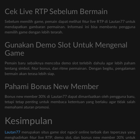
Cek Live RTP Sebelum Bermain
Sebelum memilih game, pemain dapat melihat fitur live RTP di Lautan77 untuk
mendapatkan gambaran permainan. Informasi ini bisa membantu pengguna
memilih game dengan lebih terarah.
Gunakan Demo Slot Untuk Mengenal
Game
Pemain baru sebaiknya mencoba demo slot terlebih dahulu agar lebih paham
tentang simbol, fitur bonus, dan ritme permainan. Dengan begitu, pengalaman
bermain akan terasa lebih siap.
Pahami Bonus New Member
Bonus new member 30% di Lautan77 dapat dimanfaatkan oleh pengguna baru,
tetapi tetap penting untuk membaca ketentuan yang berlaku agar tidak salah
memahami aturan promosi.
Kesimpulan
Lautan77
merupakan situs game slot ngacir online terbaik dan tepercaya yang
menghadirkan fitur live RTP, demo slot, dan bonus new member 30% untuk