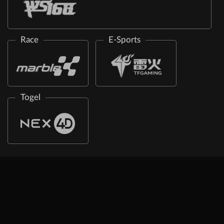
Race
E-Sports
Togel