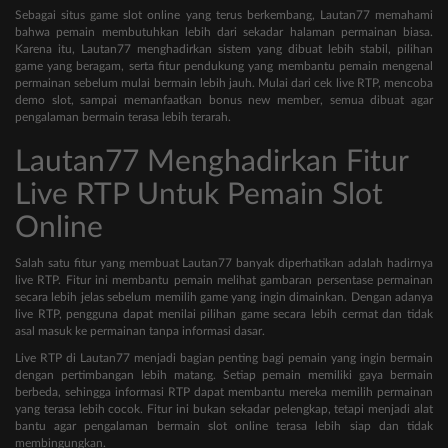
Sebagai situs game slot online yang terus berkembang, Lautan77 memahami
bahwa pemain membutuhkan lebih dari sekadar halaman permainan biasa.
Karena itu, Lautan77 menghadirkan sistem yang dibuat lebih stabil, pilihan
game yang beragam, serta fitur pendukung yang membantu pemain mengenal
permainan sebelum mulai bermain lebih jauh. Mulai dari cek live RTP, mencoba
demo slot, sampai memanfaatkan bonus new member, semua dibuat agar
pengalaman bermain terasa lebih terarah.
Lautan77 Menghadirkan Fitur
Live RTP Untuk Pemain Slot
Online
Salah satu fitur yang membuat Lautan77 banyak diperhatikan adalah hadirnya
live RTP. Fitur ini membantu pemain melihat gambaran persentase permainan
secara lebih jelas sebelum memilih game yang ingin dimainkan. Dengan adanya
live RTP, pengguna dapat menilai pilihan game secara lebih cermat dan tidak
asal masuk ke permainan tanpa informasi dasar.
Live RTP di Lautan77 menjadi bagian penting bagi pemain yang ingin bermain
dengan pertimbangan lebih matang. Setiap pemain memiliki gaya bermain
berbeda, sehingga informasi RTP dapat membantu mereka memilih permainan
yang terasa lebih cocok. Fitur ini bukan sekadar pelengkap, tetapi menjadi alat
bantu agar pengalaman bermain slot online terasa lebih siap dan tidak
membingungkan.