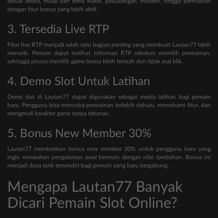
sesuai selera, mulai dari tema klasik, petualangan, modern, hingga permainan
dengan fitur bonus yang lebih aktif.
3. Tersedia Live RTP
Fitur live RTP menjadi salah satu bagian penting yang membuat Lautan77 lebih
menarik. Pemain dapat melihat informasi RTP sebelum memilih permainan,
sehingga proses memilih game terasa lebih terarah dan tidak asal klik.
4. Demo Slot Untuk Latihan
Demo slot di Lautan77 dapat digunakan sebagai media latihan bagi pemain
baru. Pengguna bisa mencoba permainan terlebih dahulu, memahami fitur, dan
mengenali karakter game tanpa tekanan.
5. Bonus New Member 30%
Lautan77 memberikan bonus new member 30% untuk pengguna baru yang
ingin merasakan pengalaman awal bermain dengan nilai tambahan. Bonus ini
menjadi daya tarik tersendiri bagi pemain yang baru bergabung.
Mengapa Lautan77 Banyak
Dicari Pemain Slot Online?