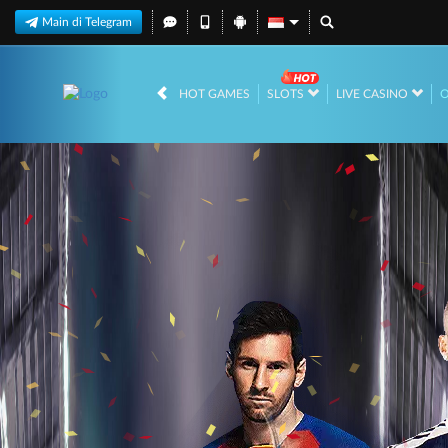
Main di Telegram
HOT GAMES
SLOTS
LIVE CASINO