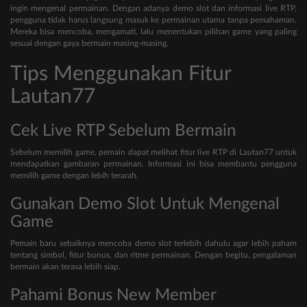
ingin mengenal permainan. Dengan adanya demo slot dan informasi live RTP,
pengguna tidak harus langsung masuk ke permainan utama tanpa pemahaman.
Mereka bisa mencoba, mengamati, lalu menentukan pilihan game yang paling
sesuai dengan gaya bermain masing-masing.
Tips Menggunakan Fitur
Lautan77
Cek Live RTP Sebelum Bermain
Sebelum memilih game, pemain dapat melihat fitur live RTP di Lautan77 untuk
mendapatkan gambaran permainan. Informasi ini bisa membantu pengguna
memilih game dengan lebih terarah.
Gunakan Demo Slot Untuk Mengenal
Game
Pemain baru sebaiknya mencoba demo slot terlebih dahulu agar lebih paham
tentang simbol, fitur bonus, dan ritme permainan. Dengan begitu, pengalaman
bermain akan terasa lebih siap.
Pahami Bonus New Member