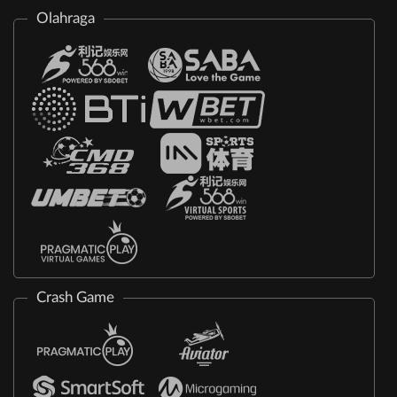
Olahraga
Crash Game