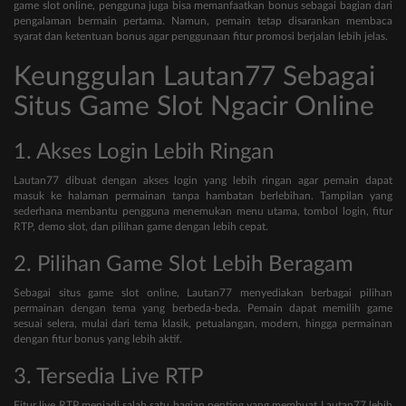
game slot online, pengguna juga bisa memanfaatkan bonus sebagai bagian dari
pengalaman bermain pertama. Namun, pemain tetap disarankan membaca
syarat dan ketentuan bonus agar penggunaan fitur promosi berjalan lebih jelas.
Keunggulan Lautan77 Sebagai
Situs Game Slot Ngacir Online
1. Akses Login Lebih Ringan
Lautan77 dibuat dengan akses login yang lebih ringan agar pemain dapat
masuk ke halaman permainan tanpa hambatan berlebihan. Tampilan yang
sederhana membantu pengguna menemukan menu utama, tombol login, fitur
RTP, demo slot, dan pilihan game dengan lebih cepat.
2. Pilihan Game Slot Lebih Beragam
Sebagai situs game slot online, Lautan77 menyediakan berbagai pilihan
permainan dengan tema yang berbeda-beda. Pemain dapat memilih game
sesuai selera, mulai dari tema klasik, petualangan, modern, hingga permainan
dengan fitur bonus yang lebih aktif.
3. Tersedia Live RTP
Fitur live RTP menjadi salah satu bagian penting yang membuat Lautan77 lebih