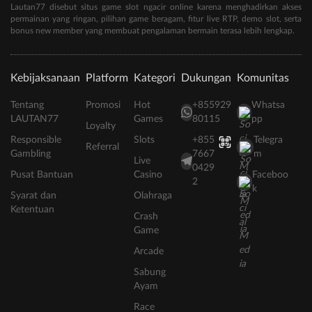
Lautan77 disebut situs game slot ngacir online karena menghadirkan akses
permainan yang ringan, pilihan game beragam, fitur live RTP, demo slot, serta
bonus new member yang membuat pengalaman bermain terasa lebih lengkap.
Kebijaksanaan
Platform
Kategori
Dukungan
Komunitas
Tentang
Promosi
Hot
+855929
Whatsa
LAUTAN77
Games
80115
pp
Loyalty
Responsible
Slots
+855
Telegra
Referral
Gambling
7667
m
Live
0429
Pusat Bantuan
Casino
Faceboo
2
k
Syarat dan
Olahraga
Ketentuan
Crash
Game
Arcade
Sabung
Ayam
Race