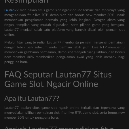
Kesimpulan
Lautan77
merupakan situs game slot ngacir online terbaik dan tepercaya yang
menghadirkan fitur live RTP, demo slot, dan bonus new member 30% untuk
memberikan pengalaman bermain yang lebih lengkap. Dengan akses yang
ringan, tampilan yang mudah digunakan, serta pilihan game yang beragam,
Lautan77 menjadi salah satu platform yang banyak dicari oleh pemain slot
online.
Melalui fitur yang tersedia, Lautan77 membantu pemain mengenal permainan
dengan lebih baik sebelum mulai bermain lebih jauh. Live RTP membantu
memberikan gambaran permainan, demo slot menjadi ruang latihan, dan bonus
new member 30% memberikan pengalaman awal yang lebih menarik bagi
pengguna baru.
FAQ Seputar Lautan77 Situs
Game Slot Ngacir Online
Apa itu Lautan77?
Lautan77 adalah situs game slot ngacir online terbaik dan tepercaya yang
menyediakan pilihan permainan slot, fitur live RTP, demo slot, serta bonus new
member 30% untuk pengguna baru.