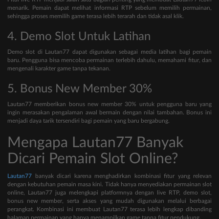
menarik. Pemain dapat melihat informasi RTP sebelum memilih permainan,
sehingga proses memilih game terasa lebih terarah dan tidak asal klik.
4. Demo Slot Untuk Latihan
Demo slot di Lautan77 dapat digunakan sebagai media latihan bagi pemain
baru. Pengguna bisa mencoba permainan terlebih dahulu, memahami fitur, dan
mengenali karakter game tanpa tekanan.
5. Bonus New Member 30%
Lautan77 memberikan bonus new member 30% untuk pengguna baru yang
ingin merasakan pengalaman awal bermain dengan nilai tambahan. Bonus ini
menjadi daya tarik tersendiri bagi pemain yang baru bergabung.
Mengapa Lautan77 Banyak
Dicari Pemain Slot Online?
Lautan77
banyak dicari karena menghadirkan kombinasi fitur yang relevan
dengan kebutuhan pemain masa kini. Tidak hanya menyediakan permainan slot
online, Lautan77 juga melengkapi platformnya dengan live RTP, demo slot,
bonus new member, serta akses yang mudah digunakan melalui berbagai
perangkat. Kombinasi ini membuat Lautan77 terasa lebih lengkap dibanding
halaman permainan yang hanya menampilkan game tanpa fitur pendukung.