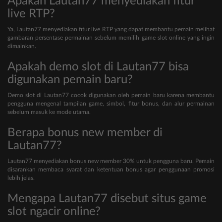
Apakah Lautan77 menyediakan fitur
live RTP?
Ya, Lautan77 menyediakan fitur live RTP yang dapat membantu pemain melihat
gambaran persentase permainan sebelum memilih game slot online yang ingin
dimainkan.
Apakah demo slot di Lautan77 bisa
digunakan pemain baru?
Demo slot di Lautan77 cocok digunakan oleh pemain baru karena membantu
pengguna mengenal tampilan game, simbol, fitur bonus, dan alur permainan
sebelum masuk ke mode utama.
Berapa bonus new member di
Lautan77?
Lautan77 menyediakan bonus new member 30% untuk pengguna baru. Pemain
disarankan membaca syarat dan ketentuan bonus agar penggunaan promosi
lebih jelas.
Mengapa Lautan77 disebut situs game
slot ngacir online?