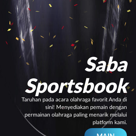
Saba
Sportsbook
Taruhan pada acara olahraga favorit Anda di
sini! Menyediakan pemain dengan
permainan olahraga paling menarik melalui
platform kami.
MAIN