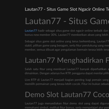
Lautan77 - Situs Game Slot Ngacir Online 
Lautan77 - Situs Game
Lautan77
hadir sebagai situs game slot ngacir online terbaik da
bonus new member 30%, Lautan77 memberikan akses yang lebih l
Sebagai situs game slot online yang terus berkembang, Lautan
stabil, pilihan game yang beragam, serta fitur pendukung yang
member, semua dibuat agar pengalaman bermain terasa lebih tera
Lautan77 Menghadirkan Fi
Salah satu fitur yang membuat Lautan77 banyak diperhatikan a
dimainkan. Dengan adanya live RTP, pengguna dapat menilai pilih
Live RTP di Lautan77 menjadi bagian penting bagi pemain yang
memilih permainan yang terasa lebih cocok. Fitur ini bukan sekad
Demo Slot Lautan77 Coco
Lautan77 juga menyediakan fitur demo slot yang dapat digu
memahami simbol, melihat fitur bonus, serta mempelajari alur per