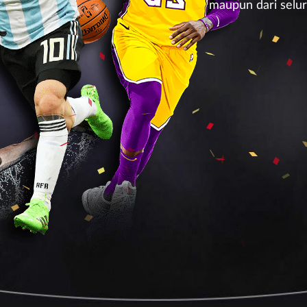
maupun dari selur