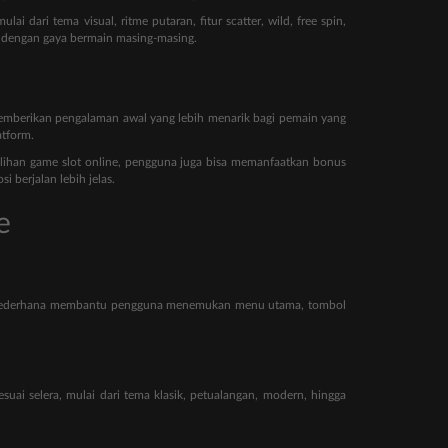
 dari tema visual, ritme putaran, fitur scatter, wild, free spin,
 dengan gaya bermain masing-masing.
emberikan pengalaman awal yang lebih menarik bagi pemain yang
atform.
ilihan game slot online, pengguna juga bisa memanfaatkan bonus
berjalan lebih jelas.
e
ang sederhana membantu pengguna menemukan menu utama, tombol
ai selera, mulai dari tema klasik, petualangan, modern, hingga