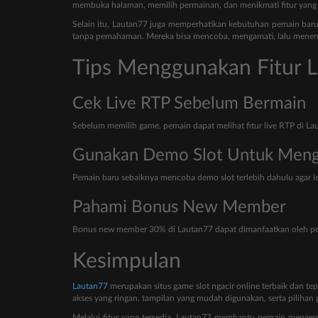
membuka halaman, memilih permainan, dan menikmati fitur yang t
Selain itu, Lautan77 juga memperhatikan kebutuhan pemain baru
tanpa pemahaman. Mereka bisa mencoba, mengamati, lalu menent
Tips Menggunakan Fitur 
Cek Live RTP Sebelum Bermain
Sebelum memilih game, pemain dapat melihat fitur live RTP di 
Gunakan Demo Slot Untuk Men
Pemain baru sebaiknya mencoba demo slot terlebih dahulu agar le
Pahami Bonus New Member
Bonus new member 30% di Lautan77 dapat dimanfaatkan oleh peng
Kesimpulan
Lautan77
merupakan situs game slot ngacir online terbaik dan 
akses yang ringan, tampilan yang mudah digunakan, serta pilihan 
Melalui fitur yang tersedia, Lautan77 membantu pemain menge