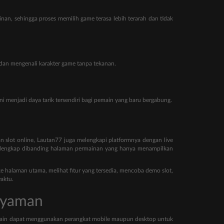
an, sehingga proses memilih game terasa lebih terarah dan tidak
dan mengenali karakter game tanpa tekanan.
enjadi daya tarik tersendiri bagi pemain yang baru bergabung.
 slot online, Lautan77 juga melengkapi platformnya dengan live
h lengkap dibanding halaman permainan yang hanya menampilkan
halaman utama, melihat fitur yang tersedia, mencoba demo slot,
aktu.
Nyaman
Pemain dapat menggunakan perangkat mobile maupun desktop untuk