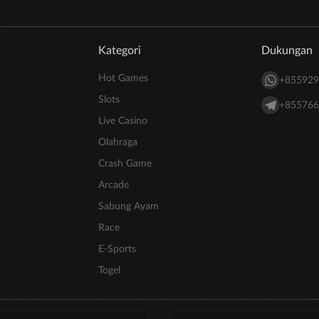
Kategori
Dukungan
Hot Games
+855929
Slots
+855766
Live Casino
Olahraga
Crash Game
Arcade
Sabung Ayam
Race
E-Sports
Togel