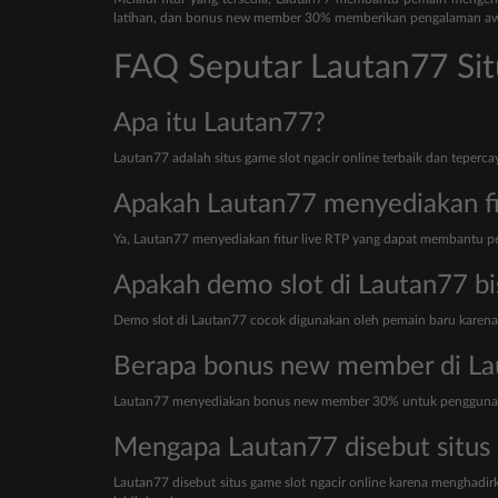
latihan, dan bonus new member 30% memberikan pengalaman awal
FAQ Seputar Lautan77 Sit
Apa itu Lautan77?
Lautan77 adalah situs game slot ngacir online terbaik dan teper
Apakah Lautan77 menyediakan fi
Ya, Lautan77 menyediakan fitur live RTP yang dapat membantu p
Apakah demo slot di Lautan77 bi
Demo slot di Lautan77 cocok digunakan oleh pemain baru karen
Berapa bonus new member di La
Lautan77 menyediakan bonus new member 30% untuk pengguna ba
Mengapa Lautan77 disebut situs 
Lautan77 disebut situs game slot ngacir online karena menghadi